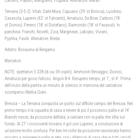
Cartano, Papetti, Mangraviti, Fogliata. Allenatore: Maran
Ternana (3-5-2): Vitali; Dalle Mura, Capuano (29′ st Boloca), Lucchesi;
Casasola, Luperini (42′ st Faticanti), Amatucci, De Boer, Carboni (18′
st Dionisi); Pereiro (18′ st Distefano), Raimondo (18′ st Favasuli). In
panchina: Franchi, Novelli, Zoia, Marginean, Labojko, Viviani,
Pyyhtia, Favilli. Allenatore: Breda
Arbitro: Bonacina di Bergamo
Marcatori:
NOTE: spettatori 5.328 (di cui 39 ospiti). Ammoniti Besaggio, Dionisi,
Amatucci per gioco falloso. Angoli 8-4. Recupero tempo, pt 1’, st 4′. Prima
dell’inizio della partita un minuto di silenzio in memoria del calciatore
scomparso Mattia Giani.
Brescia – La Ternana conquista un punto sul difficile campo del Brescia. Nel
primo tempo è la squadra di casa a tenere di più il possesso palla e al 14′
Bianchi riesce, da posizione defilata, a calciare con la palla che sfila sul
fondo. Al 27′ i rossoverdi trovano il gol con Luperini, a conclusione di
un’azione molto confusa. Per ben tre volte da posizione ravvicinata hanno
provato a spingere la palla in rete, con i difensori di casa che in tutti i modi