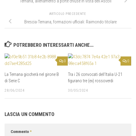
Ternana, allenamento a porte chiuse in vista dell’Ascoli
ARTICOLO PRECEDENTE
Brescia-Ternana, formazioni ufficiali: Raimondo titolare
POTREBBERO INTERESSARTI ANCHE...
0
0
La Ternana giocherà nel girone B
Tra i 26 convocati dell’Italia U-21
di Serie C
figurano tre (ex) rossoverdi
28/06/2024
30/05/2024
LASCIA UN COMMENTO
Commento
*