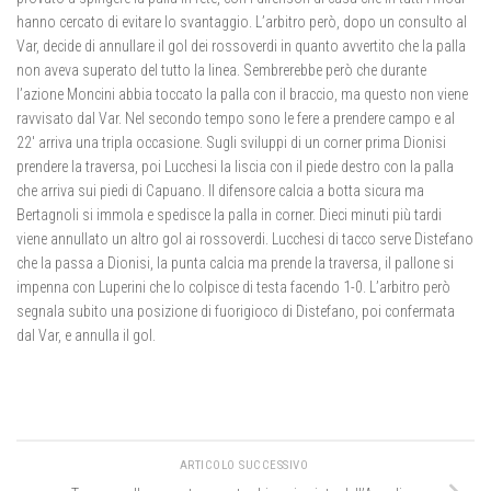
hanno cercato di evitare lo svantaggio. L’arbitro però, dopo un consulto al
Var, decide di annullare il gol dei rossoverdi in quanto avvertito che la palla
non aveva superato del tutto la linea. Sembrerebbe però che durante
l’azione Moncini abbia toccato la palla con il braccio, ma questo non viene
ravvisato dal Var. Nel secondo tempo sono le fere a prendere campo e al
22′ arriva una tripla occasione. Sugli sviluppi di un corner prima Dionisi
prendere la traversa, poi Lucchesi la liscia con il piede destro con la palla
che arriva sui piedi di Capuano. Il difensore calcia a botta sicura ma
Bertagnoli si immola e spedisce la palla in corner. Dieci minuti più tardi
viene annullato un altro gol ai rossoverdi. Lucchesi di tacco serve Distefano
che la passa a Dionisi, la punta calcia ma prende la traversa, il pallone si
impenna con Luperini che lo colpisce di testa facendo 1-0. L’arbitro però
segnala subito una posizione di fuorigioco di Distefano, poi confermata
dal Var, e annulla il gol.
ARTICOLO SUCCESSIVO