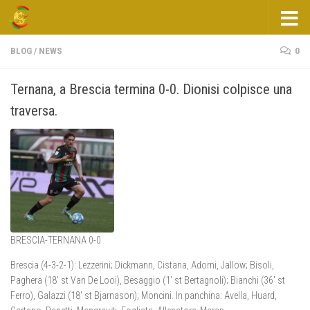
Salta al contenuto
BLOG
/
NEWS
0
Ternana, a Brescia termina 0-0. Dionisi colpisce una
traversa.
BRESCIA-TERNANA 0-0
Brescia (4-3-2-1): Lezzerini; Dickmann, Cistana, Adorni, Jallow; Bisoli,
Paghera (18′ st Van De Looi), Besaggio (1′ st Bertagnoli); Bianchi (36′ st
Ferro), Galazzi (18′ st Bjarnason); Moncini. In panchina: Avella, Huard,