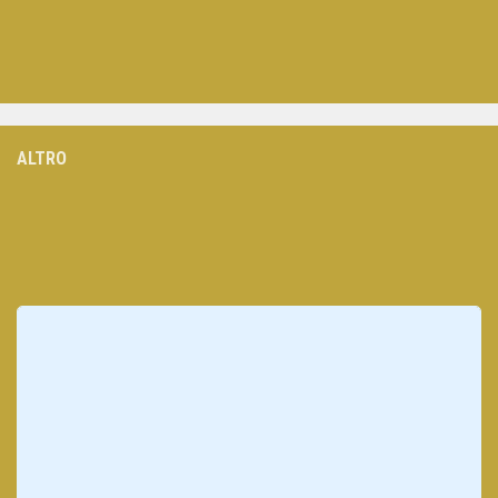
ALTRO
Loading
posts…