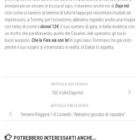
brindare per un sincero in bocca al lupo; c’eravamo anche noi di
Daje mò
cosi come ci saremo al termine di tutte le tappe per raccontare risultati ed
impressioni; a Tommy, per l’occasione, abbiamo regalato anche una maglia
con tanto di nome e
dorsal 124
, il suo numero di gara, in bella evidenza con
un motto che parafrasando quello dei Cavalieri Jedi speriamo gli sia bi
buon auspicio:
Che la Fera sia con te!
In ogni caso Tommaso ha già vinto
perché il suo sogno si è tramutato in realtà: la Dakar lo aspetta.
ARTICOLO SUCCESSIVO
100 Volte Daje mò
ARTICOLO PRECEDENTE
Ternana-Reggina 1-0 Lucarelli: “Abbiamo giocato di squadra”
POTREBBERO INTERESSARTI ANCHE...