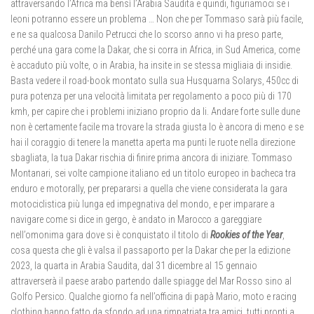
attraversando l’Africa ma bensì l’Arabia Saudita e quindi, figuriamoci se i
leoni potranno essere un problema … Non che per Tommaso sarà più facile,
e ne sa qualcosa Danilo Petrucci che lo scorso anno vi ha preso parte,
perché una gara come la Dakar, che si corra in Africa, in Sud America, come
è accaduto più volte, o in Arabia, ha insite in se stessa migliaia di insidie.
Basta vedere il road-book montato sulla sua Husquarna Solarys, 450cc di
pura potenza per una velocità limitata per regolamento a poco più di 170
kmh, per capire che i problemi iniziano proprio da li. Andare forte sulle dune
non è certamente facile ma trovare la strada giusta lo è ancora di meno e se
hai il coraggio di tenere la manetta aperta ma punti le ruote nella direzione
sbagliata, la tua Dakar rischia di finire prima ancora di iniziare. Tommaso
Montanari, sei volte campione italiano ed un titolo europeo in bacheca tra
enduro e motorally, per prepararsi a quella che viene considerata la gara
motociclistica più lunga ed impegnativa del mondo, e per imparare a
navigare come si dice in gergo, è andato in Marocco a gareggiare
nell’omonima gara dove si è conquistato il titolo di
Rookies of the Year
,
cosa questa che gli è valsa il passaporto per la Dakar che per la edizione
2023, la quarta in Arabia Saudita, dal 31 dicembre al 15 gennaio
attraverserà il paese arabo partendo dalle spiagge del Mar Rosso sino al
Golfo Persico. Qualche giorno fa nell’officina di papà Mario, moto e racing
clothing hanno fatto da sfondo ad una rimpatriata tra amici, tutti pronti a