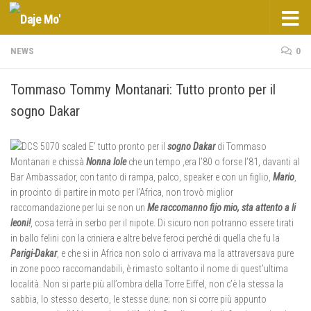
Salta al contenuto
NEWS
0
Tommaso Tommy Montanari: Tutto pronto per il
sogno Dakar
E’ tutto pronto per il
sogno Dakar
di Tommaso
Montanari e chissà
Nonna Iole
che un tempo ,era l’80 o forse l’81, davanti al
Bar Ambassador, con tanto di rampa, palco, speaker e con un figlio,
Mario
,
in procinto di partire in moto per l’Africa, non trovò miglior
raccomandazione per lui se non un
Me raccomanno fijo mio, sta attento a li
leoni!
, cosa terrà in serbo per il nipote. Di sicuro non potranno essere tirati
in ballo felini con la criniera e altre belve feroci perché di quella che fu la
Parigi-Dakar
, e che si in Africa non solo ci arrivava ma la attraversava pure
in zone poco raccomandabili, è rimasto soltanto il nome di quest’ultima
località. Non si parte più all’ombra della Torre Eiffel, non c’è la stessa la
sabbia, lo stesso deserto, le stesse dune; non si corre più appunto