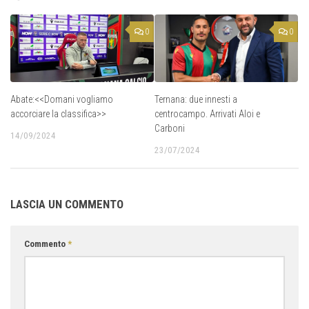
0
0
Abate:<<Domani vogliamo
Ternana: due innesti a
accorciare la classifica>>
centrocampo. Arrivati Aloi e
Carboni
14/09/2024
23/07/2024
LASCIA UN COMMENTO
Commento
*