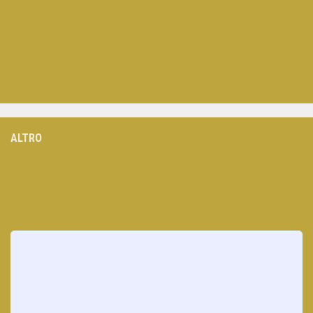
ALTRO
Loading
posts…