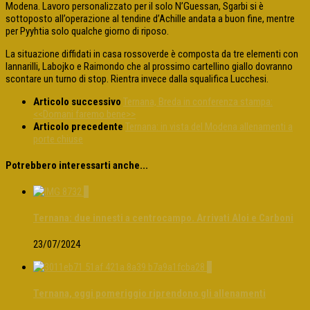
Modena. Lavoro personalizzato per il solo N’Guessan, Sgarbi si è
sottoposto all’operazione al tendine d’Achille andata a buon fine, mentre
per Pyyhtia solo qualche giorno di riposo.
La situazione diffidati in casa rossoverde è composta da tre elementi con
Iannarilli, Labojko e Raimondo che al prossimo cartellino giallo dovranno
scontare un turno di stop. Rientra invece dalla squalifica Lucchesi.
Articolo successivo
Ternana, Breda in conferenza stampa:
<<Domani faremo bene>>
Articolo precedente
Ternana: in vista del Modena allenamenti a
porte chiuse
Potrebbero interessarti anche...
0
Ternana: due innesti a centrocampo. Arrivati Aloi e Carboni
23/07/2024
0
Ternana, oggi pomeriggio riprendono gli allenamenti