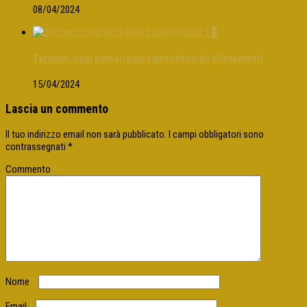
08/04/2024
0
Ternana, oggi pomeriggio riprendono gli allenamenti
15/04/2024
Lascia un commento
Il tuo indirizzo email non sarà pubblicato.
I campi obbligatori sono
contrassegnati
*
Commento
*
Nome
*
Email
*