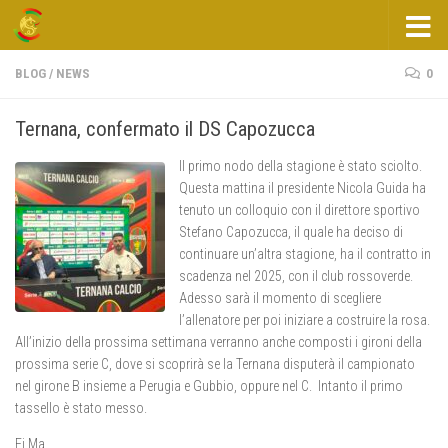
Salta al contenuto
BLOG
/
NEWS
0
Ternana, confermato il DS Capozucca
Il primo nodo della stagione è stato sciolto.
Questa mattina il presidente Nicola Guida ha
tenuto un colloquio con il direttore sportivo
Stefano Capozucca, il quale ha deciso di
continuare un’altra stagione, ha il contratto in
scadenza nel 2025, con il club rossoverde.
Adesso sarà il momento di scegliere
l’allenatore per poi iniziare a costruire la rosa.
All’inizio della prossima settimana verranno anche composti i gironi della
prossima serie C, dove si scoprirà se la Ternana disputerà il campionato
nel girone B insieme a Perugia e Gubbio, oppure nel C. Intanto il primo
tassello è stato messo.
Fi.Ma.