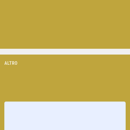
ALTRO
Loading
posts…