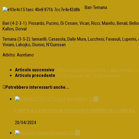
Bari-Ternana
Bari (4-2-3-1): Pissardo; Pucino, Di Cesare, Vicari, Ricci; Maiello, Benali; Be
Kallon, Dorval
Ternana (3-5-2): Iannarilli; Casasola, Dalle Mura, Lucchesi; Favasuli, Luperini
Viviani, Labojko, Dionisi, N’Guessan
Arbitro: Aureliano
Articolo successivo
Pereiro riacciuffa la partita, a Bari termina 1-1
Articolo precedente
I 24 convocati per l’andata playout
Potrebbero interessarti anche...
0
CONTO ALLA ROVESCIA PER RADIO CORRIERE DELL’UMBRIA
20/04/2024
0