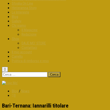
Sfoglia On Line
Hinteramna Story
Le Interviste
Blog
Gallery
Chi siamo
Il Magazine
Redazione
Shop
DAJE MO’ STORE
Contattaci
Il mio account
Carrello
Politica di rimborso e reso
Ricerca
per:
Blog
/
News
0
Bari-Ternana: Iannarilli titolare