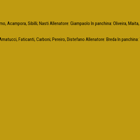
llomo, Acampora, Sibilli; Nasti Allenatore: Giampaolo In panchina: Oliveira, Mait
, Amatucci, Faticanti, Carboni; Pereiro, Distefano Allenatore: Breda In panchina: