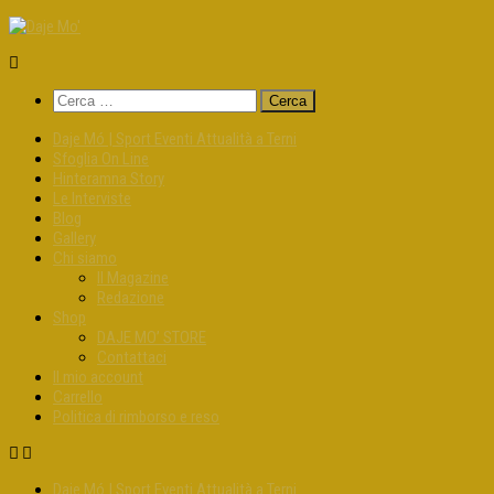
Salta
al
contenuto
Ricerca
per:
Daje Mó | Sport Eventi Attualità a Terni
Sfoglia On Line
Hinteramna Story
Le Interviste
Blog
Gallery
Chi siamo
Il Magazine
Redazione
Shop
DAJE MO’ STORE
Contattaci
Il mio account
Carrello
Politica di rimborso e reso
Daje Mó | Sport Eventi Attualità a Terni