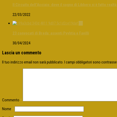
Il Circuito dell’Acciaio: dove il sogno di Libbero si è fatto realt
22/03/2022
0
23 convocati di Breda: assenti Pyyhtia e Favilli
30/04/2024
Lascia un commento
Il tuo indirizzo email non sarà pubblicato.
I campi obbligatori sono contrass
Commento
*
Nome
*