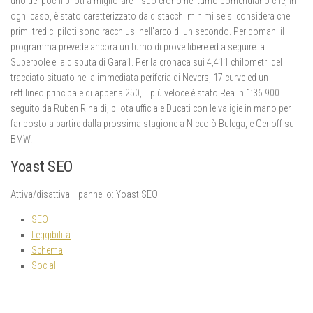
uno dei pochi piloti a migliorare il suo crono nel turno pomeridiano che, in
ogni caso, è stato caratterizzato da distacchi minimi se si considera che i
primi tredici piloti sono racchiusi nell’arco di un secondo. Per domani il
programma prevede ancora un turno di prove libere ed a seguire la
Superpole e la disputa di Gara1. Per la cronaca sui 4,411 chilometri del
tracciato situato nella immediata periferia di Nevers, 17 curve ed un
rettilineo principale di appena 250, il più veloce è stato Rea in 1’36.900
seguito da Ruben Rinaldi, pilota ufficiale Ducati con le valigie in mano per
far posto a partire dalla prossima stagione a Niccolò Bulega, e Gerloff su
BMW.
Yoast SEO
Attiva/disattiva il pannello: Yoast SEO
SEO
Leggibilità
Schema
Social