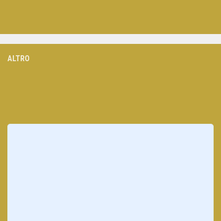
ALTRO
Loading
posts…