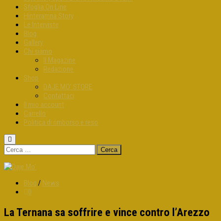
Sfoglia On Line
Hinteramna Story
Le Interviste
Blog
Gallery
Chi siamo
Il Magazine
Redazione
Shop
DAJE MO’ STORE
Contattaci
Il mio account
Carrello
Politica di rimborso e reso
Ricerca
per:
Blog
/
News
0
La Ternana sa soffrire e vince contro l’Arezzo