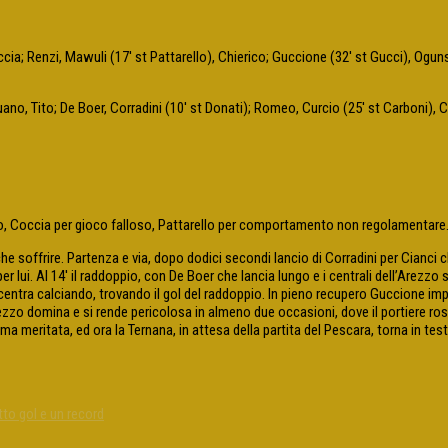
ia; Renzi, Mawuli (17′ st Pattarello), Chierico; Guccione (32′ st Gucci), Ogunsey
 Tito; De Boer, Corradini (10′ st Donati); Romeo, Curcio (25′ st Carboni), Cice
 Coccia per gioco falloso, Pattarello per comportamento non regolamentare. An
soffrire. Partenza e via, dopo dodici secondi lancio di Corradini per Cianci che 
ui. Al 14′ il raddoppio, con De Boer che lancia lungo e i centrali dell’Arezzo si 
accentra calciando, trovando il gol del raddoppio. In pieno recupero Guccione i
Arezzo domina e si rende pericolosa in almeno due occasioni, dove il portiere 
 ma meritata, ed ora la Ternana, in attesa della partita del Pescara, torna in test
tto gol e un record