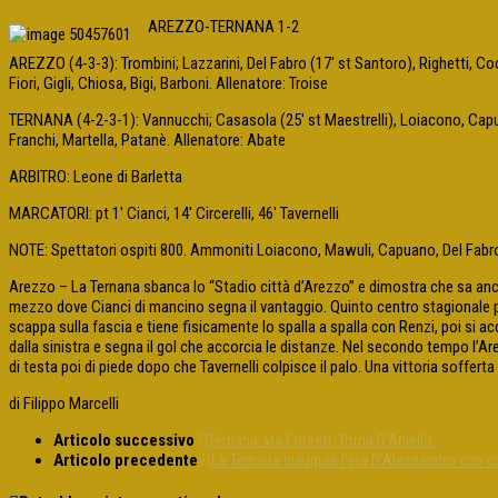
AREZZO-TERNANA 1-2
AREZZO (4-3-3): Trombini; Lazzarini, Del Fabro (17′ st Santoro), Righetti, Cocc
Fiori, Gigli, Chiosa, Bigi, Barboni. Allenatore: Troise
TERNANA (4-2-3-1): Vannucchi; Casasola (25′ st Maestrelli), Loiacono, Capuano,
Franchi, Martella, Patanè. Allenatore: Abate
ARBITRO: Leone di Barletta
MARCATORI: pt 1′ Cianci, 14′ Circerelli, 46′ Tavernelli
NOTE: Spettatori ospiti 800. Ammoniti Loiacono, Mawuli, Capuano, Del Fabro,
Arezzo – La Ternana sbanca lo “Stadio città d’Arezzo” e dimostra che sa anche 
mezzo dove Cianci di mancino segna il vantaggio. Quinto centro stagionale per l
scappa sulla fascia e tiene fisicamente lo spalla a spalla con Renzi, poi si 
dalla sinistra e segna il gol che accorcia le distanze. Nel secondo tempo l’
di testa poi di piede dopo che Tavernelli colpisce il palo. Una vittoria sofferta
di Filippo Marcelli
Articolo successivo
Ternana: via Foresti. Torna D’Aniello.
Articolo precedente
La Ternana inaugura l’era D’Alessandro con o