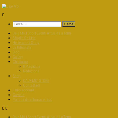
Salta
al
contenuto
Ricerca
per:
Daje Mó | Sport Eventi Attualità a Terni
Sfoglia On Line
Hinteramna Story
Le Interviste
Blog
Gallery
Chi siamo
Il Magazine
Redazione
Shop
DAJE MO’ STORE
Contattaci
Il mio account
Carrello
Politica di rimborso e reso
Daje Mó | Sport Eventi Attualità a Terni