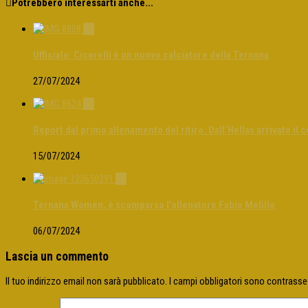
Potrebbero interessarti anche...
0
Ufficiale: Cicerelli è un nuovo calciatore della Ternana
27/07/2024
0
Report dal primo allenamento del ritiro. Dall’Hellas arrivato il 
15/07/2024
0
Ternana Women, è scomparso l’allenatore Fabio Melillo
06/07/2024
Lascia un commento
Il tuo indirizzo email non sarà pubblicato.
I campi obbligatori sono contrass