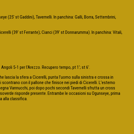
e (25′ st Gaddini), Tavernelli. In panchina: Galli, Borra, Settembrini,
relli (39′ st Ferrante); Cianci (39′ st Donnarumma). In panchina: Vitali,
goli 5-1 per l’Arezzo. Recupero tempo, pt 1′; st 6′.
lascia la sfera a Cicerelli, punta l’uomo sulla sinistra e crossa in
scontrano con il pallone che finisce nei piedi di Cicerelli. L’esterno
mpegna Vannucchi, poi dopo pochi secondi Tavernelli sfrutta un cross
rossoverde risponde presente. Entrambe le occasioni su Ogunseye, prima
a alla classifica.