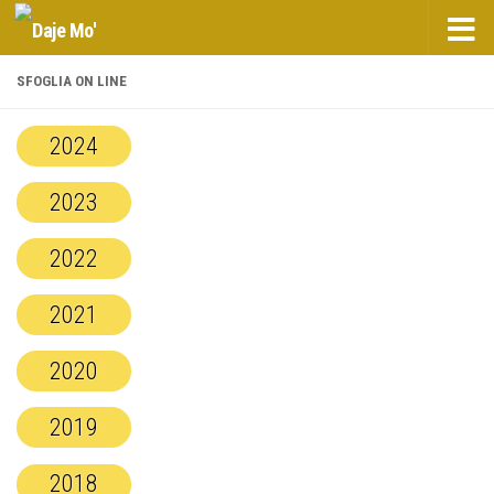
Salta al contenuto
SFOGLIA ON LINE
2024
2023
2022
2021
2020
2019
2018