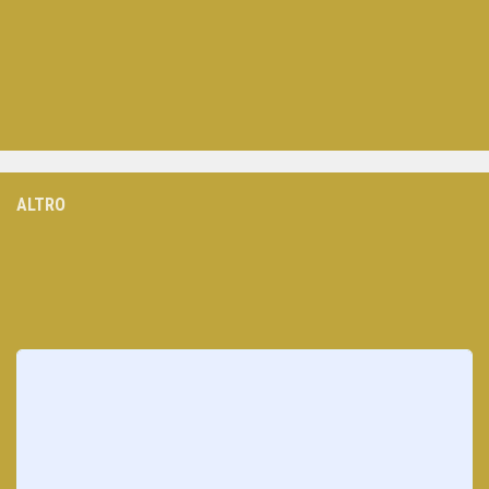
ALTRO
Loading
posts…