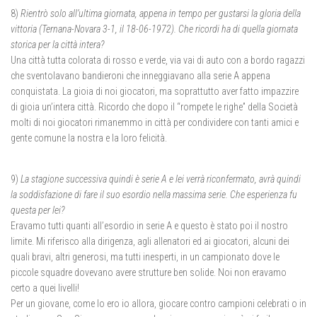
8)
Rientrò solo all’ultima giornata, appena in tempo per gustarsi la gloria della
vittoria (Ternana-Novara 3-1, il 18-06-1972). Che ricordi ha di quella giornata
storica per la città intera?
Una città tutta colorata di rosso e verde, via vai di auto con a bordo ragazzi
che sventolavano bandieroni che inneggiavano alla serie A appena
conquistata. La gioia di noi giocatori, ma soprattutto aver fatto impazzire
di gioia un’intera città. Ricordo che dopo il “rompete le righe” della Società
molti di noi giocatori rimanemmo in città per condividere con tanti amici e
gente comune la nostra e la loro felicità.
9)
La stagione successiva quindi è serie A e lei verrà riconfermato, avrà quindi
la soddisfazione di fare il suo esordio nella massima serie. Che esperienza fu
questa per lei?
Eravamo tutti quanti all’esordio in serie A e questo è stato poi il nostro
limite. Mi riferisco alla dirigenza, agli allenatori ed ai giocatori, alcuni dei
quali bravi, altri generosi, ma tutti inesperti, in un campionato dove le
piccole squadre dovevano avere strutture ben solide. Noi non eravamo
certo a quei livelli!
Per un giovane, come lo ero io allora, giocare contro campioni celebrati o in