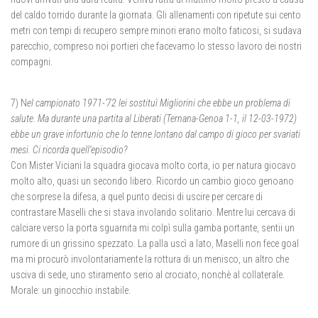
del caldo torrido durante la giornata. Gli allenamenti con ripetute sui cento
metri con tempi di recupero sempre minori erano molto faticosi, si sudava
parecchio, compreso noi portieri che facevamo lo stesso lavoro dei nostri
compagni.
7) N
el campionato 1971-’72 lei sostituì Migliorini che ebbe un problema di
salute. Ma durante una partita al Liberati (Ternana-Genoa 1-1, il 12-03-1972)
ebbe un grave infortunio che lo tenne lontano dal campo di gioco per svariati
mesi. Ci ricorda quell’episodio?
Con Mister Viciani la squadra giocava molto corta, io per natura giocavo
molto alto, quasi un secondo libero. Ricordo un cambio gioco genoano
che sorprese la difesa, a quel punto decisi di uscire per cercare di
contrastare Maselli che si stava involando solitario. Mentre lui cercava di
calciare verso la porta sguarnita mi colpì sulla gamba portante, sentii un
rumore di un grissino spezzato. La palla uscì a lato, Maselli non fece goal
ma mi procurò involontariamente la rottura di un menisco, un altro che
usciva di sede, uno stiramento serio al crociato, nonchè al collaterale.
Morale: un ginocchio instabile.