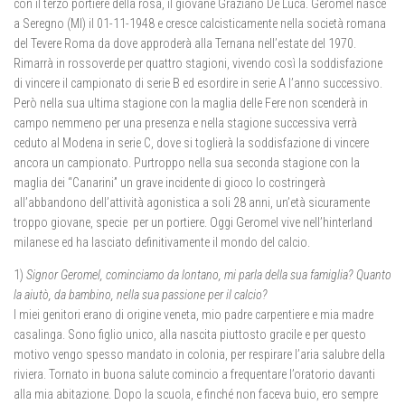
con il terzo portiere della rosa, il giovane Graziano De Luca. Geromel nasce
a Seregno (MI) il 01-11-1948 e cresce calcisticamente nella società romana
del Tevere Roma da dove approderà alla Ternana nell’estate del 1970.
Rimarrà in rossoverde per quattro stagioni, vivendo così la soddisfazione
di vincere il campionato di serie B ed esordire in serie A l’anno successivo.
Però nella sua ultima stagione con la maglia delle Fere non scenderà in
campo nemmeno per una presenza e nella stagione successiva verrà
ceduto al Modena in serie C, dove si toglierà la soddisfazione di vincere
ancora un campionato. Purtroppo nella sua seconda stagione con la
maglia dei “Canarini” un grave incidente di gioco lo costringerà
all’abbandono dell’attività agonistica a soli 28 anni, un’età sicuramente
troppo giovane, specie per un portiere. Oggi Geromel vive nell’hinterland
milanese ed ha lasciato definitivamente il mondo del calcio.
1)
Signor Geromel, cominciamo da lontano, mi parla della sua famiglia? Quanto
la aiutò, da bambino, nella sua passione per il calcio?
I miei genitori erano di origine veneta, mio padre carpentiere e mia madre
casalinga. Sono figlio unico, alla nascita piuttosto gracile e per questo
motivo vengo spesso mandato in colonia, per respirare l’aria salubre della
riviera. Tornato in buona salute comincio a frequentare l’oratorio davanti
alla mia abitazione. Dopo la scuola, e finché non faceva buio, ero sempre