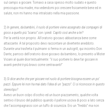
sul campo a giocare. Tornavo a casa spesso molto sudato e questo
preoccupa mia madre, ma vedendomi poi crescere fisicamente bene ed in
salute, non mi hanno mai intralciato nella mia passione.
2)
In genere, da bambini, il ruolo di portiere viene assegnato dai compagni di
gioco a quello più “scarso” con i piedi. Capitò così anche a lei?
Per la verità non proprio. All’oratorio giocavo abbastanza bene come
attaccante. A tal proposito devo raccontare un divertente aneddoto.
Durante una trasferta il pulmann si ferma in un autogrill, qui incontro Don
Dante, parroco dell’oratorio dove giocavo da bambino, lo presento a Mister
Viciani al quale dice testualmente: “il suo portiere lo deve far giocare in
avanti perché è più bravo come centravanti!”
3)
Si dice anche che per giocare nel ruolo di portiere bisogna essere un po’
pazzi. Eppure lei non ha mai dato l’idea di un “pazzo”. Ci si riconosce in questo
stereotipo?
Avevo un buon colpo d’occhio ed un buon piazzamento, qualche volta
sentivo il brusio del pubblico quando il pallone usciva di poco a lato senza
che l’accompagnassi con un tuffo di sicurezza. Ero un “freddo” ma non