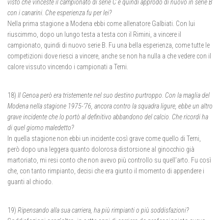
visto che vinceste il campionato di serie C e quindi approdò di nuovo in serie B
con i canarini. Che esperienza fu per lei?
Nella prima stagione a Modena ebbi come allenatore Galbiati. Con lui
riuscimmo, dopo un lungo testa a testa con il Rimini, a vincere il
campionato, quindi di nuovo serie B. Fu una bella esperienza, come tutte le
competizioni dove riesci a vincere, anche se non ha nulla a che vedere con il
calore vissuto vincendo i campionati a Terni.
18)
Il Genoa però era tristemente nel suo destino purtroppo. Con la maglia del
Modena nella stagione 1975-‘76, ancora contro la squadra ligure, ebbe un altro
grave incidente che lo portò al definitivo abbandono del calcio. Che ricordi ha
di quel giorno maledetto?
In quella stagione non ebbi un incidente così grave come quello di Terni,
però dopo una leggera quanto dolorosa distorsione al ginocchio già
martoriato, mi resi conto che non avevo più controllo su quell’arto. Fu così
che, con tanto rimpianto, decisi che era giunto il momento di appendere i
guanti al chiodo.
19)
Ripensando alla sua carriera, ha più rimpianti o più soddisfazioni?