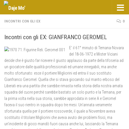
Salta al contenuto
INCONTRI CON GLI EX
0
Incontri con gli EX: GIANFRANCO GEROMEL
E’ il 61° minuto di Ternana-Novara
del 18-06-1972 e Mister Viciani
decide che è giusto far ricevere il giusto applauso da parte della tifoseria ad
un giocatore dalle qualità professionali ed umane innegabili, ma anche
molto sfortunato: esce il portiere Migliorini ed entra il suo sostituto
Gianfranco Geromel. Quella che si stava giocando sul manto erboso del
Liberati era una partita che sarebbe rimasta nella storia della nostra amata
squadra del cuore perchè sarebbe bastato un solo punto e la Ternana, per
la prima volta nella sua storia, sarebbe approdata in serie A e Geromel
faceva il suo rientro in squadra dopo tre mesi. Un’annata veramente
sfortunata quella per il portiere rossoverde, il quale a Novembre aveva
sostituito il titolare Migliorini che aveva avuto dei problemi fisici, ma
un’incidente di gioco mandò fuori causa anche lui, lasciando la Ternana