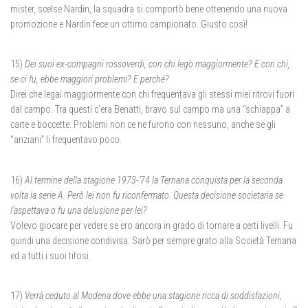
mister, scelse Nardin, la squadra si comportò bene ottenendo una nuova
promozione e Nardin fece un ottimo campionato. Giusto così!
15)
Dei suoi ex-compagni rossoverdi, con chi legò maggiormente? E con chi,
se ci fu, ebbe maggiori problemi? E perché?
Direi che legai maggiormente con chi frequentava gli stessi miei ritrovi fuori
dal campo. Tra questi c’era Benatti, bravo sul campo ma una “schiappa” a
carte e boccette. Problemi non ce ne furono con nessuno, anche se gli
“anziani” li frequentavo poco.
16)
Al termine della stagione 1973-’74 la Ternana conquista per la seconda
volta la serie A. Però lei non fu riconfermato. Questa decisione societaria se
l’aspettava o fu una delusione per lei?
Volevo giocare per vedere se ero ancora in grado di tornare a certi livelli. Fu
quindi una decisione condivisa. Sarò per sempre grato alla Società Ternana
ed a tutti i suoi tifosi.
17)
Verrà ceduto al Modena dove ebbe una stagione ricca di soddisfazioni,