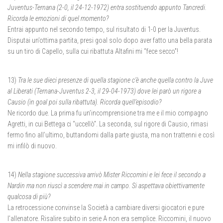
Juventus-Ternana (2-0, il 24-12-1972) entra sostituendo appunto Tancredi.
Ricorda le emozioni di quel momento?
Entrai appunto nel secondo tempo, sul risultato di 1-0 per la Juventus.
Disputai un’ottima partita, presi goal solo dopo aver fatto una bella parata
su un tiro di Capello, sulla cui ribattuta Altafini mi “fece secco”!
13)
Tra le sue dieci presenze di quella stagione c’è anche quella contro la Juve
al Liberati (Ternana-Juventus 2-3, il 29-04-1973) dove lei parò un rigore a
Causio (in goal poi sulla ribattuta). Ricorda quell’episodio?
Ne ricordo due. La prima fu un’incomprensione tra me e il mio compagno
Agretti, in cui Bettega ci “uccellò”. La seconda, sul rigore di Causio, rimasi
fermo fino all’ultimo, buttandomi dalla parte giusta, ma non trattenni e così
mi infilò di nuovo.
14)
Nella stagione successiva arrivò Mister Riccomini e lei fece il secondo a
Nardin ma non riuscì a scendere mai in campo. Si aspettava obiettivamente
qualcosa di più?
La retrocessione convinse la Società a cambiare diversi giocatori e pure
l’allenatore. Risalire subito in serie A non era semplice. Riccomini, il nuovo