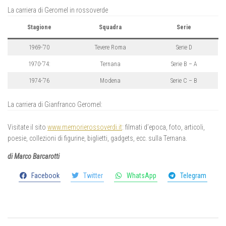
La carriera di Geromel in rossoverde
Stagione
Squadra
Serie
1969-’70
Tevere Roma
Serie D
1970-’74:
Ternana
Serie B – A
1974-’76
Modena
Serie C – B
La carriera di Gianfranco Geromel:
Visitate il sito
www.memorierossoverdi.it
: filmati d’epoca, foto, articoli,
poesie, collezioni di figurine, biglietti, gadgets, ecc. sulla Ternana.
di Marco Barcarotti
Facebook
Twitter
WhatsApp
Telegram