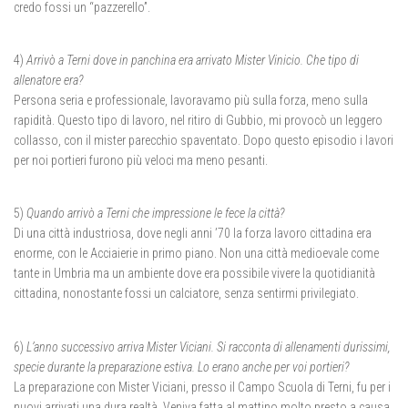
credo fossi un “pazzerello”.
4)
Arrivò a Terni dove in panchina era arrivato Mister Vinicio. Che tipo di
allenatore era?
Persona seria e professionale, lavoravamo più sulla forza, meno sulla
rapidità. Questo tipo di lavoro, nel ritiro di Gubbio, mi provocò un leggero
collasso, con il mister parecchio spaventato. Dopo questo episodio i lavori
per noi portieri furono più veloci ma meno pesanti.
5)
Quando arrivò a Terni che impressione le fece la città?
Di una città industriosa, dove negli anni ’70 la forza lavoro cittadina era
enorme, con le Acciaierie in primo piano. Non una città medioevale come
tante in Umbria ma un ambiente dove era possibile vivere la quotidianità
cittadina, nonostante fossi un calciatore, senza sentirmi privilegiato.
6)
L’anno successivo arriva Mister Viciani. Si racconta di allenamenti durissimi,
specie durante la preparazione estiva. Lo erano anche per voi portieri?
La preparazione con Mister Viciani, presso il Campo Scuola di Terni, fu per i
nuovi arrivati una dura realtà. Veniva fatta al mattino molto presto a causa