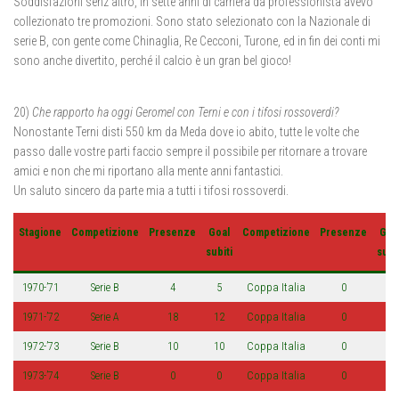
Soddisfazioni senz’altro, in sette anni di carriera da professionista avevo
collezionato tre promozioni. Sono stato selezionato con la Nazionale di
serie B, con gente come Chinaglia, Re Cecconi, Turone, ed in fin dei conti mi
sono anche divertito, perché il calcio è un gran bel gioco!
20)
Che rapporto ha oggi Geromel con Terni e con i tifosi rossoverdi?
Nonostante Terni disti 550 km da Meda dove io abito, tutte le volte che
passo dalle vostre parti faccio sempre il possibile per ritornare a trovare
amici e non che mi riportano alla mente anni fantastici.
Un saluto sincero da parte mia a tutti i tifosi rossoverdi.
Stagione
Competizione
Presenze
Goal
Competizione
Presenze
Goa
subiti
subit
1970-’71
Serie B
4
5
Coppa Italia
0
0
1971-’72
Serie A
18
12
Coppa Italia
0
0
1972-’73
Serie B
10
10
Coppa Italia
0
0
1973-’74
Serie B
0
0
Coppa Italia
0
0