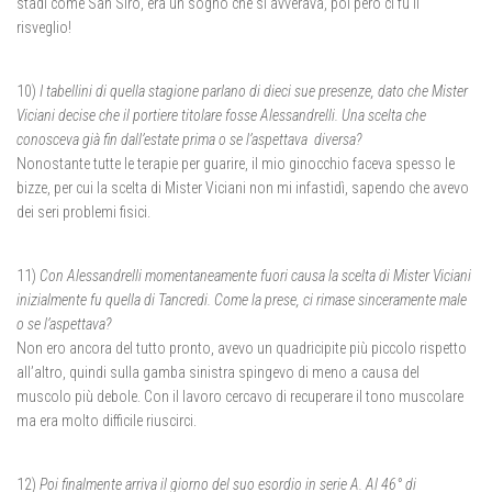
stadi come San Siro, era un sogno che si avverava, poi però ci fu il
risveglio!
10)
I tabellini di quella stagione parlano di dieci sue presenze, dato che Mister
Viciani decise che il portiere titolare fosse Alessandrelli. Una scelta che
conosceva già fin dall’estate prima o se l’aspettava diversa?
Nonostante tutte le terapie per guarire, il mio ginocchio faceva spesso le
bizze, per cui la scelta di Mister Viciani non mi infastidì, sapendo che avevo
dei seri problemi fisici.
11)
Con Alessandrelli momentaneamente fuori causa la scelta di Mister Viciani
inizialmente fu quella di Tancredi. Come la prese, ci rimase sinceramente male
o se l’aspettava?
Non ero ancora del tutto pronto, avevo un quadricipite più piccolo rispetto
all’altro, quindi sulla gamba sinistra spingevo di meno a causa del
muscolo più debole. Con il lavoro cercavo di recuperare il tono muscolare
ma era molto difficile riuscirci.
12)
Poi finalmente arriva il giorno del suo esordio in serie A. Al 46° di