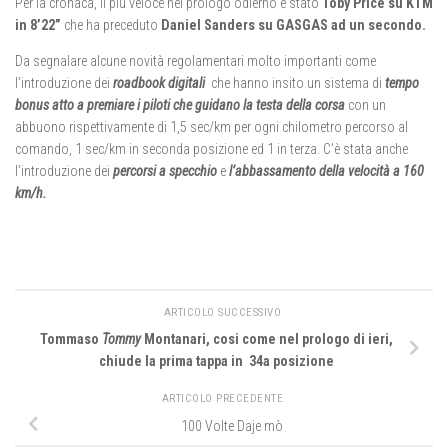
Per la cronaca, il più veloce nel prologo odierno è stato
Toby Price su KTM
in 8’22”
che ha preceduto
Daniel Sanders su GASGAS ad un secondo.
Da segnalare alcune novità regolamentari molto importanti come
l’introduzione dei
roadbook digitali
che hanno insito un sistema di
tempo
bonus atto a premiare i piloti che guidano la testa della corsa
con un
abbuono rispettivamente di 1,5 sec/km per ogni chilometro percorso al
comando, 1 sec/km in seconda posizione ed 1 in terza. C’è stata anche
l’introduzione dei
percorsi a specchio
e
l’abbassamento della velocità a 160
km/h.
ARTICOLO SUCCESSIVO
Tommaso
Tommy
Montanari, cosi come nel prologo di ieri,
chiude la prima tappa in 34a posizione
ARTICOLO PRECEDENTE
100 Volte Daje mò