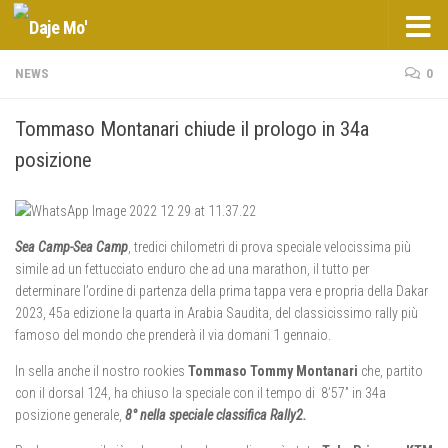
Salta al contenuto
NEWS
0
Tommaso Montanari chiude il prologo in 34a
posizione
Sea Camp-Sea Camp
, tredici chilometri di prova speciale velocissima più
simile ad un fettucciato enduro che ad una marathon, il tutto per
determinare l’ordine di partenza della prima tappa vera e propria della Dakar
2023, 45a edizione la quarta in Arabia Saudita, del classicissimo rally più
famoso del mondo che prenderà il via domani 1 gennaio.
In sella anche il nostro rookies
Tommaso Tommy Montanari
che, partito
con il dorsal 124, ha chiuso la speciale con il tempo di 8’57” in 34a
posizione generale,
8° nella speciale classifica Rally2.