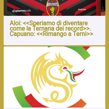
Aloi: <<Speriamo di diventare
come la Ternana dei record>>.
Capuano: <<Rimango a Terni>>