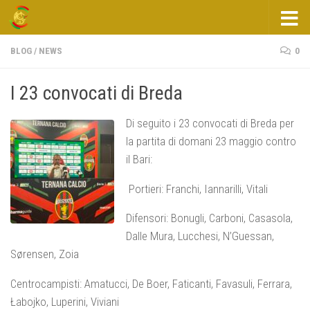
Salta al contenuto
BLOG
/
NEWS
0
I 23 convocati di Breda
Di seguito i 23 convocati di Breda per
la partita di domani 23 maggio contro
il Bari:
Portieri: Franchi, Iannarilli, Vitali
Difensori: Bonugli, Carboni, Casasola,
Dalle Mura, Lucchesi, N’Guessan,
Sørensen, Zoia
Centrocampisti: Amatucci, De Boer, Faticanti, Favasuli, Ferrara,
Łabojko, Luperini, Viviani