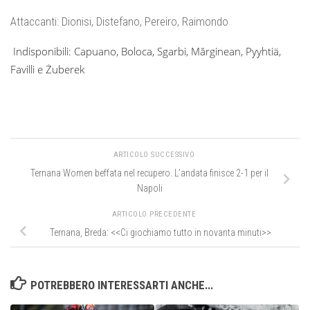
Attaccanti: Dionisi, Distefano, Pereiro, Raimondo
Indisponibili: Capuano, Boloca, Sgarbi, Mărginean, Pyyhtiä,
Favilli e Żuberek
ARTICOLO SUCCESSIVO
Ternana Women beffata nel recupero. L’andata finisce 2-1 per il
Napoli
ARTICOLO PRECEDENTE
Ternana, Breda: <<Ci giochiamo tutto in novanta minuti>>
POTREBBERO INTERESSARTI ANCHE...