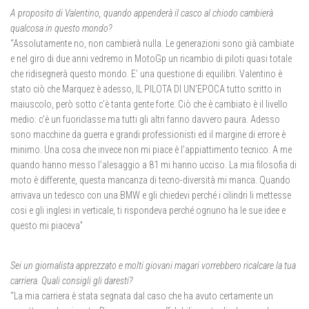
A proposito di Valentino, quando appenderà il casco al chiodo cambierà
qualcosa in questo mondo?
“Assolutamente no, non cambierà nulla. Le generazioni sono già cambiate
e nel giro di due anni vedremo in MotoGp un ricambio di piloti quasi totale
che ridisegnerà questo mondo. E’ una questione di equilibri. Valentino è
stato ciò che Marquez è adesso, IL PILOTA DI UN’EPOCA tutto scritto in
maiuscolo, però sotto c’è tanta gente forte. Ciò che è cambiato è il livello
medio: c’è un fuoriclasse ma tutti gli altri fanno davvero paura. Adesso
sono macchine da guerra e grandi professionisti ed il margine di errore è
minimo. Una cosa che invece non mi piace è l’appiattimento tecnico. A me
quando hanno messo l’alesaggio a 81 mi hanno ucciso. La mia filosofia di
moto è differente, questa mancanza di tecno-diversità mi manca. Quando
arrivava un tedesco con una BMW e gli chiedevi perché i cilindri li mettesse
cosi e gli inglesi in verticale, ti rispondeva perché ognuno ha le sue idee e
questo mi piaceva”
Sei un giornalista apprezzato e molti giovani magari vorrebbero ricalcare la tua
carriera. Quali consigli gli daresti?
“La mia carriera è stata segnata dal caso che ha avuto certamente un