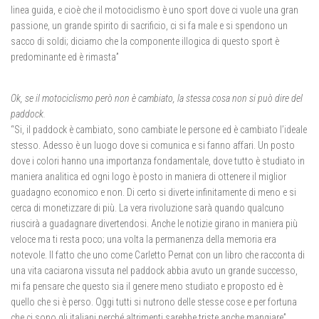
linea guida, e cioè che il motociclismo è uno sport dove ci vuole una gran
passione, un grande spirito di sacrificio, ci si fa male e si spendono un
sacco di soldi; diciamo che la componente illogica di questo sport è
predominante ed è rimasta”
Ok, se il motociclismo però non è cambiato, la stessa cosa non si può dire del
paddock.
“Si, il paddock è cambiato, sono cambiate le persone ed è cambiato l’ideale
stesso. Adesso è un luogo dove si comunica e si fanno affari. Un posto
dove i colori hanno una importanza fondamentale, dove tutto è studiato in
maniera analitica ed ogni logo è posto in maniera di ottenere il miglior
guadagno economico e non. Di certo si diverte infinitamente di meno e si
cerca di monetizzare di più. La vera rivoluzione sarà quando qualcuno
riuscirà a guadagnare divertendosi. Anche le notizie girano in maniera più
veloce ma ti resta poco; una volta la permanenza della memoria era
notevole. Il fatto che uno come Carletto Pernat con un libro che racconta di
una vita caciarona vissuta nel paddock abbia avuto un grande successo,
mi fa pensare che questo sia il genere meno studiato e proposto ed è
quello che si è perso. Oggi tutti si nutrono delle stesse cose e per fortuna
che ci sono gli italiani perché altrimenti sarebbe triste anche mangiare”