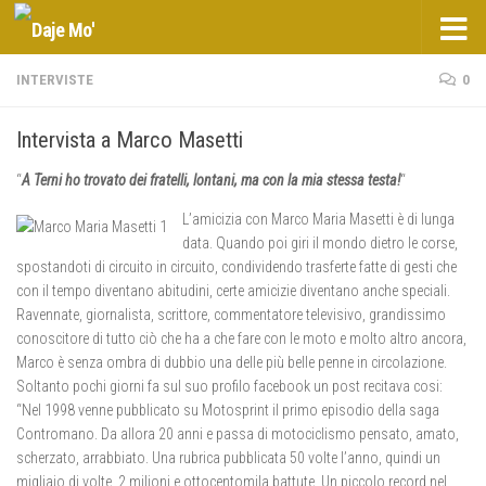
Salta al contenuto
INTERVISTE
0
Intervista a Marco Masetti
“
A Terni ho trovato dei fratelli, lontani, ma con la mia stessa testa!
“
L’amicizia con Marco Maria Masetti è di lunga
data. Quando poi giri il mondo dietro le corse,
spostandoti di circuito in circuito, condividendo trasferte fatte di gesti che
con il tempo diventano abitudini, certe amicizie diventano anche speciali.
Ravennate, giornalista, scrittore, commentatore televisivo, grandissimo
conoscitore di tutto ciò che ha a che fare con le moto e molto altro ancora,
Marco è senza ombra di dubbio una delle più belle penne in circolazione.
Soltanto pochi giorni fa sul suo profilo facebook un post recitava cosi:
“Nel 1998 venne pubblicato su Motosprint il primo episodio della saga
Contromano. Da allora 20 anni e passa di motociclismo pensato, amato,
scherzato, arrabbiato. Una rubrica pubblicata 50 volte l’anno, quindi un
migliaio di volte, 2 milioni e ottocentomila battute. Un piccolo record nel