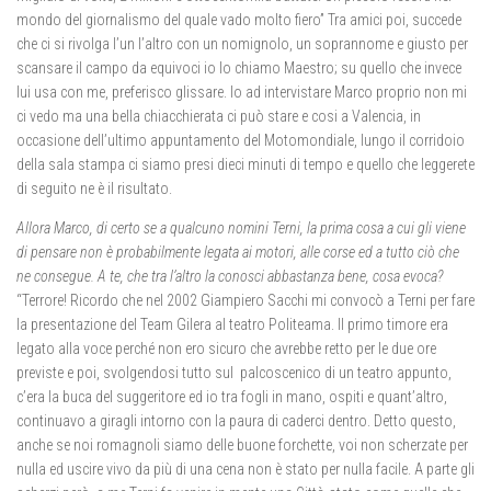
mondo del giornalismo del quale vado molto fiero” Tra amici poi, succede
che ci si rivolga l’un l’altro con un nomignolo, un soprannome e giusto per
scansare il campo da equivoci io lo chiamo Maestro; su quello che invece
lui usa con me, preferisco glissare. Io ad intervistare Marco proprio non mi
ci vedo ma una bella chiacchierata ci può stare e cosi a Valencia, in
occasione dell’ultimo appuntamento del Motomondiale, lungo il corridoio
della sala stampa ci siamo presi dieci minuti di tempo e quello che leggerete
di seguito ne è il risultato.
Allora Marco, di certo se a qualcuno nomini Terni, la prima cosa a cui gli viene
di pensare non è probabilmente legata ai motori, alle corse ed a tutto ciò che
ne consegue. A te, che tra l’altro la conosci abbastanza bene, cosa evoca?
“Terrore! Ricordo che nel 2002 Giampiero Sacchi mi convocò a Terni per fare
la presentazione del Team Gilera al teatro Politeama. Il primo timore era
legato alla voce perché non ero sicuro che avrebbe retto per le due ore
previste e poi, svolgendosi tutto sul palcoscenico di un teatro appunto,
c’era la buca del suggeritore ed io tra fogli in mano, ospiti e quant’altro,
continuavo a giragli intorno con la paura di caderci dentro. Detto questo,
anche se noi romagnoli siamo delle buone forchette, voi non scherzate per
nulla ed uscire vivo da più di una cena non è stato per nulla facile. A parte gli