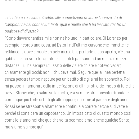
I
eri abbiamo assistito all’addio alle competizioni di Jorge Lorenzo. Tu di
Campioni ne hai conosciuti tanti, qual è quello che ti ha lasciato dentro un
qualcosa di diverso?
“Sono davvero tantissimi e non ne ho uno in particolare. Di Lorenzo per
esempio ricordo una cosa: ad Estoril nell’ultimo curvone che immette nel
rettilineo, e dove ci vuole un pelo incredibile per farlo a gas aperto, c’è una
gabbia per un solo fotografo ed i piloti ti passano ad un metro e mezzo di
distanza. Lui ha sempre utilizzato delle visiere chiare e potevo vedergli
chiaramente gli occhi; non li chiudeva mai. Seguire quella linea perfetta
senza perdere tempo neppure per un battito di ciglia mi ha sconvolto. Poi
mi posso innamorare della imperfezione di altri piloti o del modo di fare che
aveva Stoner che, a salire sulla moto, era sempre straconvinto di andare
comunque più forte di tutti gli altri oppure, di come al passare degli anni
Rossi se ne strasbatta altamente e continua a correre perché si diverte e
perché si considera un capobranco. Un intossicato di questo mondo cosi
come lo siamo noi che qualche volta scomodiamo anche qualche Santo,
ma siamo sempre qui”