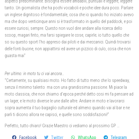
aspetto predominante. Bisogna essere affidabili, puntuali e leggere, leggere
tanto. Un giornalista che ha pochi vocaboli e poche idee dura poco. Parlare
un inglese dignitoso è fondamentale, cosa che io quando ho iniziato avevo
ma che dopo venticinque anni si è trasformato in quello del paddock, e poi
essere curiosi, sempre. Questo non vuol dire andare alla ricerca dello
scoop, magari finto, ma farsi spiegare le cose, capirle; io tutto quello che
so su questo sport l’ho appreso dai piloti e dai meccanici. Quindi trovarsi
delle fonti buone, non appiattirsi ed avere un pizzico di culo, cosa che non
guasta mai”
Per ultimo: in moto tu ci vai ancora…
“Certamente, su qualsiasi moto. Ho fatto di tutto meno che lo speedway,
senza il minimo talento ma con una grandissima passione. Mi piace la
moto classica, che non chiamo d’epoca perché detto cosi mi fa pensare ad
un lager, e le moto diverse le une dalle altre. Andare in moto e lavorarci
sopra aumenta il tuo bagaglio culturale ed almeno quando vai al bar e ne
parli ti dicono allora ne capisci, e quelle sono soddisfazioni!”
Perfetto, tutto chiaro! Grazie Maestro ci vediamo al prossimo GP …
Facebook
Twitter
WhatsApp
Telegram