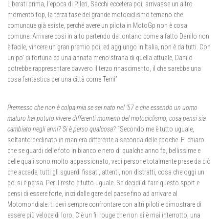
Liberati prima, l’epoca di Pileri, Sacchi eccetera poi, arrivasse un altro
momento top, la terza fase del grande motociclismo ternano che
comunque già esiste, perché avere un pilota in MotoGp non è cosa
comune. Arrivare cosi in alto partendo da lontano come a fatto Danilo non
è facile, vincere un gran premio poi, ed aggiungo in Italia, non è da tutti. Con
un po’ di fortuna ed una annata meno strana di quella attuale, Danilo
potrebbe rappresentare davvero il terzo rinascimento, il che sarebbe una
cosa fantastica per una città come Terni”
Premesso che non è colpa mia se sei nato nel ’57 e che essendo un uomo
maturo hai potuto vivere differenti momenti del motociclismo, cosa pensi sia
cambiato negli anni? Si è perso qualcosa?
“Secondo me è tutto uguale,
soltanto declinato in maniera differente a seconda delle epoche. E’ chiaro
che se guardi delle foto in bianco e nero di qualche anno fa, bellissime e
delle quali sono molto appassionato, vedi persone totalmente prese da ciò
che accade, tutti gli sguardi fissati, attenti, non distratti, cosa che oggi un
po’ si è persa. Per il resto è tutto uguale. Se decidi di fare questo sport e
pensi di essere forte, inizi dalle gare del paese fino ad arrivare al
Motomondiale; ti devi sempre confrontare con altri piloti e dimostrare di
essere più veloce di loro. C’è un fil rouge che non si è mai interrotto, una