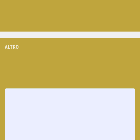
ALTRO
Loading
posts…