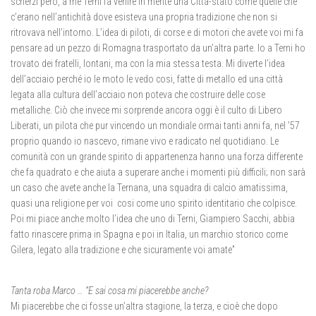
scherzi però, a me Terni fa venire in mente una Città-stato come quelle che
c’erano nell’antichità dove esisteva una propria tradizione che non si
ritrovava nell’intorno. L’idea di piloti, di corse e di motori che avete voi mi fa
pensare ad un pezzo di Romagna trasportato da un’altra parte. Io a Terni ho
trovato dei fratelli, lontani, ma con la mia stessa testa. Mi diverte l’idea
dell’acciaio perché io le moto le vedo cosi, fatte di metallo ed una città
legata alla cultura dell’acciaio non poteva che costruire delle cose
metalliche. Ciò che invece mi sorprende ancora oggi è il culto di Libero
Liberati, un pilota che pur vincendo un mondiale ormai tanti anni fa, nel ’57
proprio quando io nascevo, rimane vivo e radicato nel quotidiano. Le
comunità con un grande spirito di appartenenza hanno una forza differente
che fa quadrato e che aiuta a superare anche i momenti più difficili; non sarà
un caso che avete anche la Ternana, una squadra di calcio amatissima,
quasi una religione per voi cosi come uno spirito identitario che colpisce.
Poi mi piace anche molto l’idea che uno di Terni, Giampiero Sacchi, abbia
fatto rinascere prima in Spagna e poi in Italia, un marchio storico come
Gilera, legato alla tradizione e che sicuramente voi amate”
Tanta roba Marco … “E sai cosa mi piacerebbe anche?
Mi piacerebbe che ci fosse un’altra stagione, la terza, e cioè che dopo