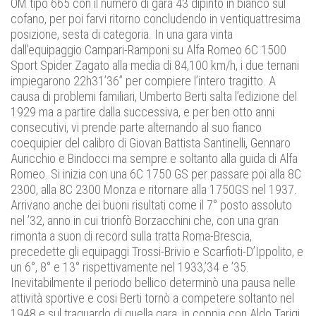
OM tipo 665 con il numero di gara 43 dipinto in bianco sul
cofano, per poi farvi ritorno concludendo in ventiquattresima
posizione, sesta di categoria. In una gara vinta
dall’equipaggio Campari-Ramponi su Alfa Romeo 6C 1500
Sport Spider Zagato alla media di 84,100 km/h, i due ternani
impiegarono 22h31’36” per compiere l’intero tragitto. A
causa di problemi familiari, Umberto Berti salta l’edizione del
1929 ma a partire dalla successiva, e per ben otto anni
consecutivi, vi prende parte alternando al suo fianco
coequipier del calibro di Giovan Battista Santinelli, Gennaro
Auricchio e Bindocci ma sempre e soltanto alla guida di Alfa
Romeo. Si inizia con una 6C 1750 GS per passare poi alla 8C
2300, alla 8C 2300 Monza e ritornare alla 1750GS nel 1937.
Arrivano anche dei buoni risultati come il 7° posto assoluto
nel ’32, anno in cui trionfò Borzacchini che, con una gran
rimonta a suon di record sulla tratta Roma-Brescia,
precedette gli equipaggi Trossi-Brivio e Scarfioti-D’Ippolito, e
un 6°, 8° e 13° rispettivamente nel 1933,’34 e ’35.
Inevitabilmente il periodo bellico determinò una pausa nelle
attività sportive e cosi Berti tornò a competere soltanto nel
1948 e sul traguardo di quella gara, in coppia con Aldo Tarigi