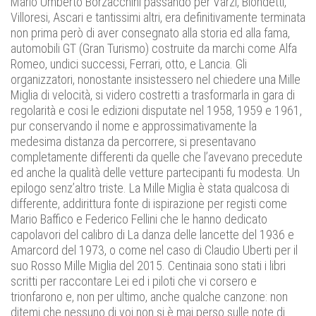
Mario Umberto Borzacchini passando per Varzi, Biondetti,
Villoresi, Ascari e tantissimi altri, era definitivamente terminata
non prima però di aver consegnato alla storia ed alla fama,
automobili GT (Gran Turismo) costruite da marchi come Alfa
Romeo, undici successi, Ferrari, otto, e Lancia. Gli
organizzatori, nonostante insistessero nel chiedere una Mille
Miglia di velocità, si videro costretti a trasformarla in gara di
regolarità e cosi le edizioni disputate nel 1958, 1959 e 1961,
pur conservando il nome e approssimativamente la
medesima distanza da percorrere, si presentavano
completamente differenti da quelle che l’avevano precedute
ed anche la qualità delle vetture partecipanti fu modesta. Un
epilogo senz’altro triste. La Mille Miglia è stata qualcosa di
differente, addirittura fonte di ispirazione per registi come
Mario Baffico e Federico Fellini che le hanno dedicato
capolavori del calibro di La danza delle lancette del 1936 e
Amarcord del 1973, o come nel caso di Claudio Uberti per il
suo Rosso Mille Miglia del 2015. Centinaia sono stati i libri
scritti per raccontare Lei ed i piloti che vi corsero e
trionfarono e, non per ultimo, anche qualche canzone: non
ditemi che nessuno di voi non si è mai perso sulle note di