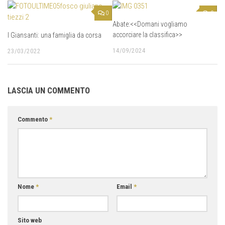
0
0
Abate:<<Domani vogliamo
accorciare la classifica>>
I Giansanti: una famiglia da corsa
14/09/2024
23/03/2022
LASCIA UN COMMENTO
Commento
*
Nome
*
Email
*
Sito web