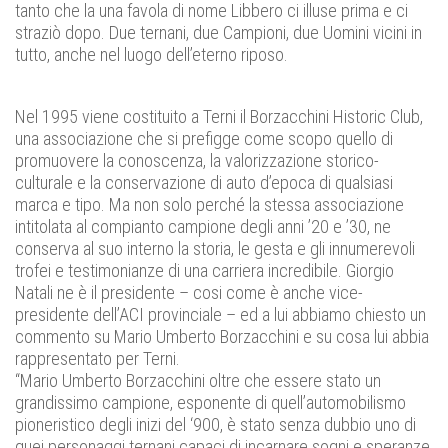
tanto che la una favola di nome Libbero ci illuse prima e ci
straziò dopo. Due ternani, due Campioni, due Uomini vicini in
tutto, anche nel luogo dell’eterno riposo.
Nel 1995 viene costituito a Terni il Borzacchini Historic Club,
una associazione che si prefigge come scopo quello di
promuovere la conoscenza, la valorizzazione storico-
culturale e la conservazione di auto d’epoca di qualsiasi
marca e tipo. Ma non solo perché la stessa associazione
intitolata al compianto campione degli anni ’20 e ’30, ne
conserva al suo interno la storia, le gesta e gli innumerevoli
trofei e testimonianze di una carriera incredibile. Giorgio
Natali ne è il presidente – cosi come è anche vice-
presidente dell’ACI provinciale – ed a lui abbiamo chiesto un
commento su Mario Umberto Borzacchini e su cosa lui abbia
rappresentato per Terni.
“Mario Umberto Borzacchini oltre che essere stato un
grandissimo campione, esponente di quell’automobilismo
pioneristico degli inizi del ‘900, è stato senza dubbio uno di
quei personaggi ternani capaci di incarnare sogni e speranze