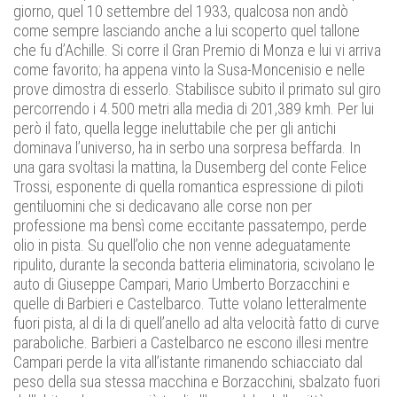
giorno, quel 10 settembre del 1933, qualcosa non andò
come sempre lasciando anche a lui scoperto quel tallone
che fu d’Achille. Si corre il Gran Premio di Monza e lui vi arriva
come favorito; ha appena vinto la Susa-Moncenisio e nelle
prove dimostra di esserlo. Stabilisce subito il primato sul giro
percorrendo i 4.500 metri alla media di 201,389 kmh. Per lui
però il fato, quella legge ineluttabile che per gli antichi
dominava l’universo, ha in serbo una sorpresa beffarda. In
una gara svoltasi la mattina, la Dusemberg del conte Felice
Trossi, esponente di quella romantica espressione di piloti
gentiluomini che si dedicavano alle corse non per
professione ma bensì come eccitante passatempo, perde
olio in pista. Su quell’olio che non venne adeguatamente
ripulito, durante la seconda batteria eliminatoria, scivolano le
auto di Giuseppe Campari, Mario Umberto Borzacchini e
quelle di Barbieri e Castelbarco. Tutte volano letteralmente
fuori pista, al di la di quell’anello ad alta velocità fatto di curve
paraboliche. Barbieri a Castelbarco ne escono illesi mentre
Campari perde la vita all’istante rimanendo schiacciato dal
peso della sua stessa macchina e Borzacchini, sbalzato fuori