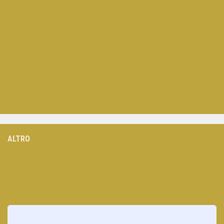
ALTRO
Loading
posts…