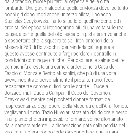
dall’abitacolo, muore più tardi all’ospedale della città
lombarda. Una gara maledetta quella di Monza dove, soltanto
pochi giri dopo, mori anche un terzo pilota, il polacco
Stanislas Czaykowski. Tanto si parlò di quell’incidente ed i
cronisti dell’epoca si interrogarono più di una volta sulle reali
cause, a parte quella dell’olio lasciato in pista; si arrivò anche
a sospettare che la squadra tolse i freni anteriori della
Maserati 26B di Borzacchini per renderla più leggera e
questo avesse contribuito a fargli perdere il controllo in
condizioni comunque critiche. Per ospitare le salme dei tre
campioni fu allestita una camera ardente nella Casa del
Fascio di Monza e Benito Mussolini, che più di una volta
aveva incontrato personalmente il pilota ternano, fece
recapitare tre corone di fiori con le scritte Il Duce a
Borzacchini, Il Duce a Campari, Il Capo del Governo a
Czaykowski, mentre dei picchetti d’onore formati da
rappresentanze degli operai della Maserati e dell’Alfa Romeo,
vegliavano il tutto. Tazio Nuvolari straziato dal dolore e perso
in un pianto che era impossibile fermare, venne allontanato
dalla camera ardente. La disperazione data dalla perdita del
suo fratellino era troppo forte da sopportare; quella gara