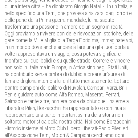
di una intera città – ha dichiarato Giorgio Natali -. In un’Italia, e
nello specifico una Terni, che provava a rialzarsi dagli orrori e
delle pene della Prima guerra mondiale, lui ha saputo
trasformare una passione in amore ed un sogno in realtà.
Oggi proviamo a rivivere con delle rievocazioni storiche, delle
gare come la Mille Miglia o la Targa Florio ma, immaginate voi,
in un mondo dove anche andare a fare una gita fuori porta a
volte rappresentava un viaggio, cosa poteva significare
trionfare sui quei bolidi e su quelle strade. Correre e vincere
non solo in Italia ma in Europa, in Africa sino negli Stati Uniti,
ha contribuito senza ombra di dubbio a creare un’aurea di
fama e di gloria intorno a lui e il tutto meritatamente. Lottare
contro campioni del calibro di Nuvolari, Campari, Varzi, Brilli
Peri e guidare auto come Alfa Romeo, Maserati, Ferrari,
Salmson e tante altre, non era cosa da chiunque. Insieme a
Liberati e Pileri, Borzacchini ha rappresentato e continua a
rappresentare una parte importantissima della storia non
soltanto motoristica della nostra città. Noi come Borzacchini
Historic insieme al Moto Club Libero Liberati-Paolo Pileri ed
all’Associazione Terni, Motori & Campioni cerchiamo ogni