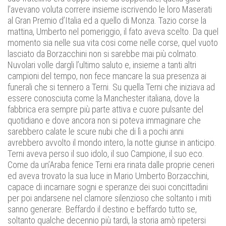
l’avevano voluta correre insieme iscrivendo le loro Maserati
al Gran Premio d’Italia ed a quello di Monza. Tazio corse la
mattina, Umberto nel pomeriggio, il fato aveva scelto. Da quel
momento sia nelle sua vita cosi come nelle corse, quel vuoto
lasciato da Borzacchini non si sarebbe mai più colmato.
Nuvolari volle dargli l’ultimo saluto e, insieme a tanti altri
campioni del tempo, non fece mancare la sua presenza ai
funerali che si tennero a Terni. Su quella Terni che iniziava ad
essere conosciuta come la Manchester italiana, dove la
fabbrica era sempre più parte attiva e cuore pulsante del
quotidiano e dove ancora non si poteva immaginare che
sarebbero calate le scure nubi che di lì a pochi anni
avrebbero avvolto il mondo intero, la notte giunse in anticipo.
Terni aveva perso il suo idolo, il suo Campione, il suo eco.
Come da un’Araba fenice Terni era rinata dalle proprie ceneri
ed aveva trovato la sua luce in Mario Umberto Borzacchini,
capace di incarnare sogni e speranze dei suoi concittadini
per poi andarsene nel clamore silenzioso che soltanto i miti
sanno generare. Beffardo il destino e beffardo tutto se,
soltanto qualche decennio più tardi, la storia amò ripetersi