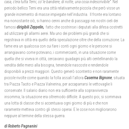
casa, c’era tutta Terni, co’ le bandiere, di notte, una cosa indescrivibile”.
Nel
periodo bellico Terni era una città relativamente piccola che però visse un
grande incremento di masse impiegate nell’industria. Il fronte era lontano
ma nonostante ciò, si hanno cenni anche di passaggi nei nostri cieli dei
famosi
dirigibili Zeppelin,
fatto che costrinse i deputati alla difesa costretti
ad utilizzare gli allarmi aerei. Ma uno dei problemi più grandi che si
registrava in città era quello della speculazione oltre che della corruzione. La
fame era un qualcosa con cui fare i conti ogni giorno e le persone si
arrangiavano come potevano; i commercianti, in una situazione come
quella che si viveva in città, cercavano guadagni più alti centellinando la
vendita delle merci alla bisogna, tenendole nascoste e rendendole
disponibili a prezzi maggiori. Questo generò scontento e non raramente
piccole rivolte come quando la folla assalì l’allora
Caserma Bignone
, situata
tra Piazza Tacito e Piazza Valnerina, per accaparrarsi le vettovaglie li
conservate. Il salario diario non era sufficiente alla sopravvivenza
insomma, la situazione era oltremodo difficile. A questo poi, si sommava
una lotta di classe che si accentuava ogni giorno di più e che non
raramente metteva contro gli stessi operai. E le cose non migliorarono
neppure al termine della stessa guerra.
di Roberto Pagnanini