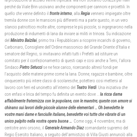
la produzione di acciaio venne triplicata. Ma non soltanto corazze per navi
perché da Viale Brin uscivano anche componenti per cannoni e proiettili. In
quello che venne definito il
fronte interno
, alla
Regia
vennero impiegate oltre
tremila donne con le mansioni più differenti ma a parte questo, in un vero
slancio patriottico molte altre, comprese le più piccole, si ingegnarono nella
produzione di indumenti di lana da inviare ai militi in trincea. Su indicazione
del
Ministro Balzilai
, primo tra i Repubblicani a ricoprire incarichi di governo,
Carbonaro, Consigliere dell’Ordine massonico del Grande Oriente d’Italia e
senatore del Regno, si invitavano infatti tutti i Prefetti ad istituire un
comitato per il confezionamento di questi capi e cosi anche a Terni, l’allora
Sindaco
Pietro Setucci
se ne fece carico, ricercando altresì fondi per
l’acquisto delle materie prime come la lana. Donne, ragazze e bambine, oltre
cinquecento più intere classi di scolaresche, potettero cosi mettersi al
lavoro con ferri ed uncinetto all’interno del
Teatro Verdi
. Una iniziativa che
con enfasi e lirica del tempo fu definita un evento dove …
la ricca dama
affabilmente fraternizza con le popolane, con le maestre; queste con amore si
chinano sui lavori delle piccole alunne delle elementari … Oh benedette le
vostre mani dame e fanciulle italiane, benedette voi tutte che vibrate di un
unico palpito nella vostra opera buona …
Come oggi, 4 novembre, ma di
centotre anni orsono, il
Generale Armando Diaz
comandante supremo del
Regio Esercito Italiano, a seguito dell’armistizio di Villa Giusti annunciò alla