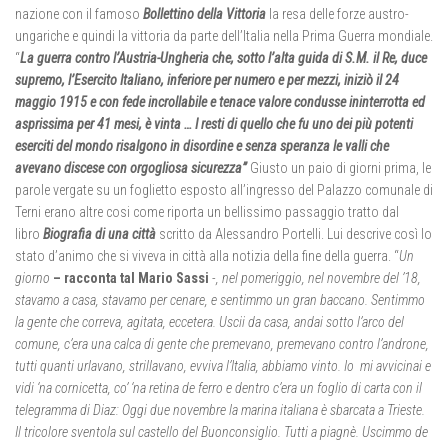
nazione con il famoso
Bollettino della Vittoria
la resa delle forze austro-
ungariche e quindi la vittoria da parte dell’Italia nella Prima Guerra mondiale.
“
La guerra contro l’Austria-Ungheria che, sotto l’alta guida di S.M. il Re, duce
supremo, l’Esercito Italiano, inferiore per numero e per mezzi, iniziò il 24
maggio 1915 e con fede incrollabile e tenace valore condusse ininterrotta ed
asprissima per 41 mesi, è vinta … I resti di quello che fu uno dei più potenti
eserciti del mondo risalgono in disordine e senza speranza le valli che
avevano discese con orgogliosa sicurezza”
Giusto un paio di giorni prima, le
parole vergate su un foglietto esposto all’ingresso del Palazzo comunale di
Terni erano altre cosi come riporta un bellissimo passaggio tratto dal
libro
Biografia di una città
scritto da Alessandro Portelli. Lui descrive così lo
stato d’animo che si viveva in città alla notizia della fine della guerra. “
Un
giorno
– racconta tal Mario Sassi
-, nel pomeriggio, nel novembre del ’18,
stavamo a casa, stavamo per cenare, e sentimmo un gran baccano. Sentimmo
la gente che correva, agitata, eccetera. Uscii da casa, andai sotto l’arco del
comune, c’era una calca di gente che premevano, premevano contro l’androne,
tutti quanti urlavano, strillavano, evviva l’Italia, abbiamo vinto. Io mi avvicinai e
vidi ‘na cornicetta, co’ ‘na retina de ferro e dentro c’era un foglio di carta con il
telegramma di Diaz: Oggi due novembre la marina italiana è sbarcata a Trieste.
Il tricolore sventola sul castello del Buonconsiglio. Tutti a piagnè. Uscimmo de