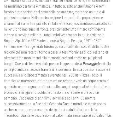
civili morti a causa di eventi collaterali ad azioni belliche, altri seicentomila
ne morirono per fame e malattie. In tutto questo anche l’Umbria e Terni
furono protagonisti e nel caso della nostra città, recitando un ruolo di
primissimo piano. Nella nostra regione il rapporto tra popolazione e
chiamati alle armi fu il più alto in Italia e tra loro, novecentosessantotto su
mille furono impiegati al fronte, praticamente tutto l’intero contingente
idoneo al servizio militare. I fanti umbri vennero per lo più inseriti nella
Brigata Alpi, 51° e 52° Fanteria, e nella Brigata Perugia, 129° e 130°
Fanteria, mentre in generale furono quasi undicimila i soldati della nostra
regione che non fecero ritorno a casa. A testimonianza di ciò, restano gli
oltre settanta monumenti alla memoria presenti anche nei più piccoli
borghi. Quello di Terni è visibile presso l’ingresso della
Passeggiata
ed alla
parte più antica si accede tramite una scalinata; la sua posizione attuale è
successiva allo spostamento avvenuto nel 1930 da Piazza Tacito. Il
complesso marmoreo è stato rivisto nel tempo e vede un corpo centrale
quadrato che su ognuno dei sui quattro angoli ospita altrettante statue in
bronzo che raffigurano soldati e una donna che tiene in braccio un
bambino. L’aggiunta di altri simulacri risale agli anni ’60 mentre
successivamente alla fine della Seconda Guerra mondiale, trovò posto
anche un monumento-ossario dedicato ai caduti di tale conflitto.
Trecentocinquanta le decorazioni al valor militare riservate ai soldati umbri.