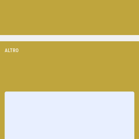
ALTRO
Loading
posts…