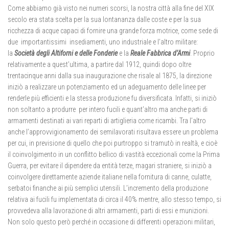
Come abbiamo già visto nei numeri scorsi, la nostra città alla fine del XIX
secolo era stata scelta per la sua lontananza dalle coste e per la sua
ricchezza di acque capaci di fornire una grande forza motrice, come sede di
due importantissimi insediamenti, uno industriale e l’altro militare:
la
Società degli Altiforni e delle Fonderie
e la
Reale Fabbrica d’Armi
. Proprio
relativamente a quest’ultima, a partire dal 1912, quindi dopo oltre
trentacinque anni dalla sua inaugurazione che risale al 1875, la direzione
iniziò a realizzare un potenziamento ed un adeguamento delle linee per
renderle più efficienti e la stessa produzione fu diversificata. Infatti, si iniziò
non soltanto a produrre per intero fucili e quant’altro ma anche parti di
armamenti destinati ai vari reparti di artiglieria come ricambi. Tra l’altro
anche l’approvvigionamento dei semilavorati risultava essere un problema
per cui, in previsione di quello che poi purtroppo si tramutò in realtà, e cioè
il coinvolgimento in un conflitto bellico di vastità eccezionali come la Prima
Guerra, per evitare il dipendere da entità terze, magari straniere, si iniziò a
coinvolgere direttamente aziende italiane nella fornitura di canne, culatte,
serbatoi finanche ai più semplici utensili. L’incremento della produzione
relativa ai fucili fu implementata di circa il 40% mentre, allo stesso tempo, si
provvedeva alla lavorazione di altri armamenti, parti di essi e munizioni.
Non solo questo però perché in occasione di differenti operazioni militari,