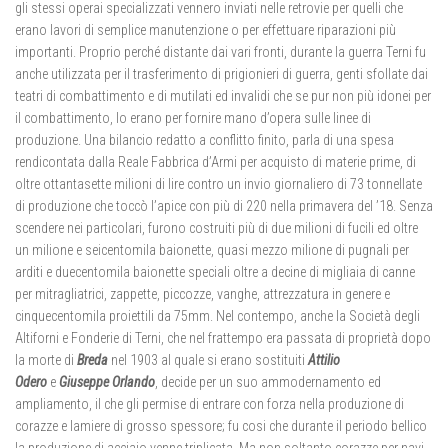
gli stessi operai specializzati vennero inviati nelle retrovie per quelli che
erano lavori di semplice manutenzione o per effettuare riparazioni più
importanti. Proprio perché distante dai vari fronti, durante la guerra Terni fu
anche utilizzata per il trasferimento di prigionieri di guerra, genti sfollate dai
teatri di combattimento e di mutilati ed invalidi che se pur non più idonei per
il combattimento, lo erano per fornire mano d’opera sulle linee di
produzione. Una bilancio redatto a conflitto finito, parla di una spesa
rendicontata dalla Reale Fabbrica d’Armi per acquisto di materie prime, di
oltre ottantasette milioni di lire contro un invio giornaliero di 73 tonnellate
di produzione che toccò l’apice con più di 220 nella primavera del ’18. Senza
scendere nei particolari, furono costruiti più di due milioni di fucili ed oltre
un milione e seicentomila baionette, quasi mezzo milione di pugnali per
arditi e duecentomila baionette speciali oltre a decine di migliaia di canne
per mitragliatrici, zappette, piccozze, vanghe, attrezzatura in genere e
cinquecentomila proiettili da 75mm. Nel contempo, anche la Società degli
Altiforni e Fonderie di Terni, che nel frattempo era passata di proprietà dopo
la morte di
Breda
nel 1903 al quale si erano sostituiti
Attilio
Odero
e
Giuseppe Orlando
, decide per un suo ammodernamento ed
ampliamento, il che gli permise di entrare con forza nella produzione di
corazze e lamiere di grosso spessore; fu cosi che durante il periodo bellico