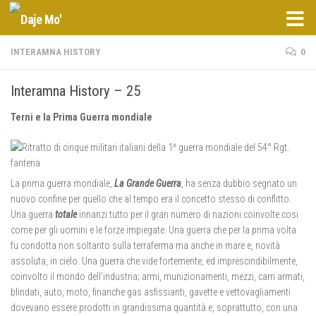
Salta al contenuto
INTERAMNA HISTORY
0
Interamna History – 25
Terni e la Prima Guerra mondiale
La prima guerra mondiale,
La Grande Guerra
, ha senza dubbio segnato un
nuovo confine per quello che al tempo era il concetto stesso di conflitto.
Una guerra
totale
innanzi tutto per il gran numero di nazioni coinvolte cosi
come per gli uomini e le forze impiegate. Una guerra che per la prima volta
fu condotta non soltanto sulla terraferma ma anche in mare e, novità
assoluta, in cielo. Una guerra che vide fortemente, ed imprescindibilmente,
coinvolto il mondo dell’industria; armi, munizionamenti, mezzi, carri armati,
blindati, auto, moto, finanche gas asfissianti, gavette e vettovagliamenti
dovevano essere prodotti in grandissima quantità e, soprattutto, con una