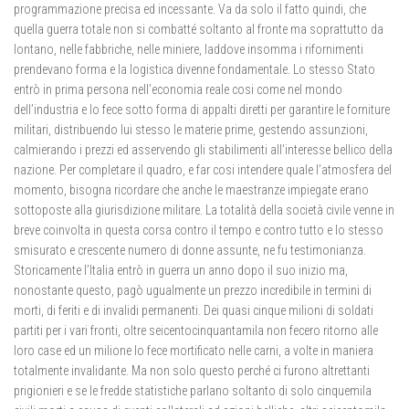
programmazione precisa ed incessante. Va da solo il fatto quindi, che
quella guerra totale non si combatté soltanto al fronte ma soprattutto da
lontano, nelle fabbriche, nelle miniere, laddove insomma i rifornimenti
prendevano forma e la logistica divenne fondamentale. Lo stesso Stato
entrò in prima persona nell’economia reale cosi come nel mondo
dell’industria e lo fece sotto forma di appalti diretti per garantire le forniture
militari, distribuendo lui stesso le materie prime, gestendo assunzioni,
calmierando i prezzi ed asservendo gli stabilimenti all’interesse bellico della
nazione. Per completare il quadro, e far cosi intendere quale l’atmosfera del
momento, bisogna ricordare che anche le maestranze impiegate erano
sottoposte alla giurisdizione militare. La totalità della società civile venne in
breve coinvolta in questa corsa contro il tempo e contro tutto e lo stesso
smisurato e crescente numero di donne assunte, ne fu testimonianza.
Storicamente l’Italia entrò in guerra un anno dopo il suo inizio ma,
nonostante questo, pagò ugualmente un prezzo incredibile in termini di
morti, di feriti e di invalidi permanenti. Dei quasi cinque milioni di soldati
partiti per i vari fronti, oltre seicentocinquantamila non fecero ritorno alle
loro case ed un milione lo fece mortificato nelle carni, a volte in maniera
totalmente invalidante. Ma non solo questo perché ci furono altrettanti
prigionieri e se le fredde statistiche parlano soltanto di solo cinquemila