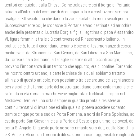
territori conquistati dalla Chiesa. Come tralasciare poi il borgo di Portaria
situato all’interno del comune di Acquasparta la cui costruzione sembra
risalga al XII secolo ma che danno la zona abitata da molti secoli prima.
Successivamente poi, le cronache di Portaria erano destinata ad arricchirsi
anche della presenza di Lucrezia Borgia, figlia illegittima di papa Alessandro
VI, figura femminile tra le più controverse del Rinascimento Italiano. In
pratica però, tutto il circondario ternano è pieno di testimonianze di epoca
medioevale: da Stroncone a San Gemini, da San Liberato a San Mamiliano,
da Torreorsina a Sismano, a Tenaglie e decine di altri piccoli borghi,
provano l’importanza di un territorio che appunto, era di confine. Tornando
nel nostro centro urbano, a parte le chiese delle quali abbiamo trattato
all’inizio di questo articolo, non possiamo tralasciare uno dei segni ancora
ben visibili e che fanno parte del nostro quotidiano come cinta muraria che
si fonda in età romana ma che viene migliorata e fortificata proprio nel
Medioevo. Terni era una città sempre in guardia pronta a resistere ai
continui tentativi di invasione ed alla quale si poteva accedere soltanto
tramite cinque porte: a sud da Porta Romana, a nord da Porta Spoletina, ad
est da porta San Giovanni e dalla Porta del Sesto e per ultimo, ad ovest, da
porta S. Angelo. Di queste porte ne sono rimaste solo due, quella Spoletina
e S. Angelo. Alcuni dei torrioni di difesa sono ancora oggi visibili e inglobati