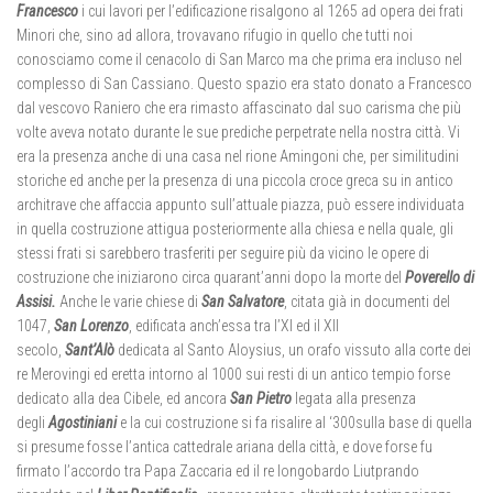
Francesco
i cui lavori per l’edificazione risalgono al 1265 ad opera dei frati
Minori che, sino ad allora, trovavano rifugio in quello che tutti noi
conosciamo come il cenacolo di San Marco ma che prima era incluso nel
complesso di San Cassiano. Questo spazio era stato donato a Francesco
dal vescovo Raniero che era rimasto affascinato dal suo carisma che più
volte aveva notato durante le sue prediche perpetrate nella nostra città. Vi
era la presenza anche di una casa nel rione Amingoni che, per similitudini
storiche ed anche per la presenza di una piccola croce greca su in antico
architrave che affaccia appunto sull’attuale piazza, può essere individuata
in quella costruzione attigua posteriormente alla chiesa e nella quale, gli
stessi frati si sarebbero trasferiti per seguire più da vicino le opere di
costruzione che iniziarono circa quarant’anni dopo la morte del
Poverello di
Assisi.
Anche le varie chiese di
San Salvatore
, citata già in documenti del
1047,
San Lorenzo
, edificata anch’essa tra l’XI ed il XII
secolo,
Sant’Alò
dedicata al Santo Aloysius, un orafo vissuto alla corte dei
re Merovingi ed eretta intorno al 1000 sui resti di un antico tempio forse
dedicato alla dea Cibele, ed ancora
San Pietro
legata alla presenza
degli
Agostiniani
e la cui costruzione si fa risalire al ‘300sulla base di quella
si presume fosse l’antica cattedrale ariana della città, e dove forse fu
firmato l’accordo tra Papa Zaccaria ed il re longobardo Liutprando