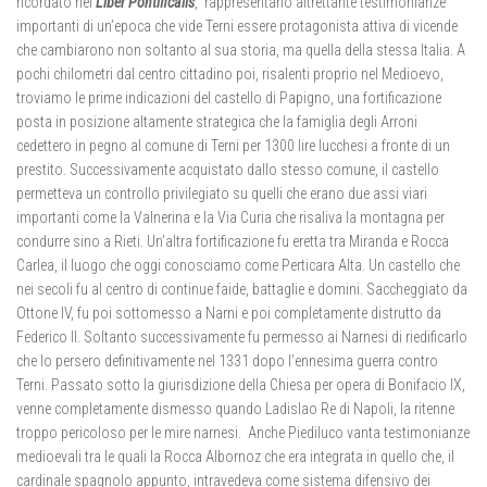
ricordato nel
Liber Pontificalis
, rappresentano altrettante testimonianze
importanti di un’epoca che vide Terni essere protagonista attiva di vicende
che cambiarono non soltanto al sua storia, ma quella della stessa Italia. A
pochi chilometri dal centro cittadino poi, risalenti proprio nel Medioevo,
troviamo le prime indicazioni del castello di Papigno, una fortificazione
posta in posizione altamente strategica che la famiglia degli Arroni
cedettero in pegno al comune di Terni per 1300 lire lucchesi a fronte di un
prestito. Successivamente acquistato dallo stesso comune, il castello
permetteva un controllo privilegiato su quelli che erano due assi viari
importanti come la Valnerina e la Via Curia che risaliva la montagna per
condurre sino a Rieti. Un’altra fortificazione fu eretta tra Miranda e Rocca
Carlea, il luogo che oggi conosciamo come Perticara Alta. Un castello che
nei secoli fu al centro di continue faide, battaglie e domini. Saccheggiato da
Ottone IV, fu poi sottomesso a Narni e poi completamente distrutto da
Federico II. Soltanto successivamente fu permesso ai Narnesi di riedificarlo
che lo persero definitivamente nel 1331 dopo l’ennesima guerra contro
Terni. Passato sotto la giurisdizione della Chiesa per opera di Bonifacio IX,
venne completamente dismesso quando Ladislao Re di Napoli, la ritenne
troppo pericoloso per le mire narnesi. Anche Piediluco vanta testimonianze
medioevali tra le quali la Rocca Albornoz che era integrata in quello che, il
cardinale spagnolo appunto, intravedeva come sistema difensivo dei