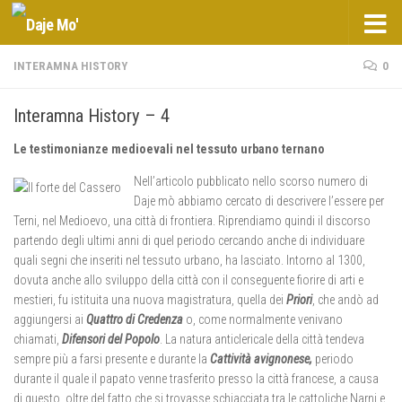
Salta al contenuto
INTERAMNA HISTORY
0
Interamna History – 4
Le testimonianze medioevali nel tessuto urbano ternano
Nell’articolo pubblicato nello scorso numero di
Daje mò abbiamo cercato di descrivere l’essere per
Terni, nel Medioevo, una città di frontiera. Riprendiamo quindi il discorso
partendo degli ultimi anni di quel periodo cercando anche di individuare
quali segni che inseriti nel tessuto urbano, ha lasciato. Intorno al 1300,
dovuta anche allo sviluppo della città con il conseguente fiorire di arti e
mestieri, fu istituita una nuova magistratura, quella dei
Priori
, che andò ad
aggiungersi ai
Quattro di Credenza
o, come normalmente venivano
chiamati,
Difensori del Popolo
. La natura anticlericale della città tendeva
sempre più a farsi presente e durante la
Cattività avignonese,
periodo
durante il quale il papato venne trasferito presso la città francese, a causa
di questo, oltre del fatto che si trovasse schiacciata tra le cattoliche Narni e