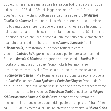
Spoleto, si rese necessaria la sua alleanza con Todi che però si arrogò il
diritto, tra il 1338 ed il 1354, di eleggere ben sette Podestà. Fu proprio in
quest’ultimo anno che si sottomise al cardinale spagnolo
Gil Alvarez
Camillo de Albornoz
. Il cardinale gli riservò delle condizioni economiche
molto vantaggiose rispetto a quelle che erano richieste ad altri comuni:
dalle casse ternane si richiese infatti soltanto un esborso di 500 fiorini per
un periodo di dieci anni. Ma la storia di Terni continuò parallelamente alla
sua natura di città di frontiera tanto che
Antonio Tomacelli
, fratello
di
Bonifacio IX
, la trasformò in una rocca fortificata contro i
Visconti,
Ladislao I d’Angiò
in testa di ponte per tentare la conquista di
Spoleto,
Braccio di Montone
in signoria ed i mercenari di
Martino V
la
riportarono ancora sotto i papi. Sono molte le testimonianze
architettoniche medioevali a Terni ed alcune anche ben conservate come
la
Torre dei Barbarasa
in Via Roma, una vera e propria casa-torre, o quella
dei
Castelli
ed ancora
Porta Spoletina
e
Porta Sant’Angelo
. Proprio dall’alto
della Torre dei Barbarasa, anche se in un periodo storico che racconteremo
nelle prossime uscite, il vescovo
Sebastiano Gentili
benedì con la
Reliquia
del Preziosissimo Sangue di Gesù Cristo
le genti ternane, stremate e
rinchiuse nelle proprie case a causa della peste che colpì la città tra il 1656
ed il 1657. Ma l’elemento di più sicuro interesse è senz’altro la
Chiesa di San