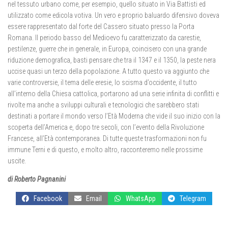
nel tessuto urbano come, per esempio, quello situato in Via Battisti ed
utilizzato come edicola votiva. Un vero e proprio baluardo difensivo doveva
essere rappresentato dal forte del Cassero situato presso la Porta
Romana. Il periodo basso del Medioevo fu caratterizzato da carestie,
pestilenze, guerre che in generale, in Europa, coincisero con una grande
riduzione demografica, basti pensare che tra il 1347 e il 1350, la peste nera
uccise quasi un terzo della popolazione. A tutto questo va aggiunto che
varie controversie, il tema delle eresie, lo scisma d’occidente, il tutto
all’interno della Chiesa cattolica, portarono ad una serie infinita di conflitti e
rivolte ma anche a sviluppi culturali e tecnologici che sarebbero stati
destinati a portare il mondo verso l’Età Moderna che vide il suo inizio con la
scoperta dell’America e, dopo tre secoli, con l’evento della Rivoluzione
Francese, all’Età contemporanea. Di tutte queste trasformazioni non fu
immune Terni e di questo, e molto altro, racconteremo nelle prossime
uscite.
di Roberto Pagnanini
Facebook
Email
WhatsApp
Telegram