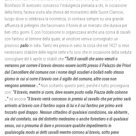
Bonifacio IX avessero concesso l’indulgenza plenaria a chi, in occasione
della festa, faceva visita alla chiesa del monastero delle Suore Clarisse,
luogo dove si celebrava la ricorrenza, si contava sempre su una grande
affluenza di pellegrini che favorivano il fiorire di un mercato che durava per
ben otto giorni. E con l’occasione si organizzava anche una corsa di cavalli
con fantino al termine della quale, al vincitore veniva consegnato un
prezioso
palio
in seta. Tanto era presa in serio la cosa che nel 1427 si rese
necessario stabilire delle regole certe e fu cosi che in occasione della seduta
consigliare del 6 aprile si stabilì che
“Tutti li cavalli che sono venuti o
verranno per correre il bravio devono essere iscritti presso il Palazzo dei Priori
dal Cancelliere del comune con i nome degli scudieri e bollati nello stesso
giorno in cui si corre il bravio con il sigillo del comune, altre cose non
vengono ammesse …”
Non soltanto questo però, perché il tutto proseguiva
con:
“Il bravio, mentre si corre, deve essere posto nella Piazza delle colonne
…”
ed ancora
“Il bravio verrà concesso in premio al cavallo che per primo sarà
arrivato al bravio con il fantino sopra di lui e il cui fantino per primo avrà
toccato quel drappo. Nessun cittadino di qualsiasi condizione, sia abitante ,
sia del comitato, sia del distretto medesimo o anche forestiero e di qualsiasi
sesso, osi o presuma di dare o provocare qualche impedimento in
qualsivoglia modo ai detti cavalli mentre corrono al bravio, sotto pene