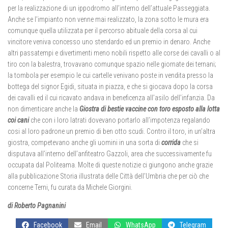
per la realizzazione di un ippodromo all’interno dell’attuale Passeggiata.
Anche se l’impianto non venne mai realizzato, la zona sotto le mura era
comunque quella utilizzata per il percorso abituale della corsa al cui
vincitore veniva concesso uno stendardo ed un premio in denaro. Anche
altri passatempi e divertimenti meno nobili rispetto alle corse dei cavalli o al
tiro con la balestra, trovavano comunque spazio nelle giornate dei ternani;
la tombola per esempio le cui cartelle venivano poste in vendita presso la
bottega del signor Egidi, situata in piazza, e che si giocava dopo la corsa
dei cavalli ed il cui ricavato andava in beneficenza all’asilo dell’infanzia. Da
non dimenticare anche la
Giostra di bestie vaccine con toro esposto alla lotta
coi cani
che con i loro latrati dovevano portarlo all’impotenza regalando
cosi al loro padrone un premio di ben otto scudi. Contro il toro, in un’altra
giostra, competevano anche gli uomini in una sorta di
corrida
che si
disputava all’interno dell’anfiteatro Gazzoli, area che successivamente fu
occupata dal Politeama. Molte di queste notizie ci giungono anche grazie
alla pubblicazione Storia illustrata delle Città dell’Umbria che per ciò che
concerne Terni, fu curata da Michele Giorgini.
di Roberto Pagnanini
Facebook
Email
WhatsApp
Telegram