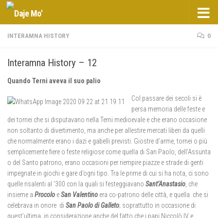
Salta al contenuto
INTERAMNA HISTORY
0
Interamna History – 12
Quando Terni aveva il suo palio
Col passare dei secoli si è
persa memoria delle feste e
dei tornei che si disputavano nella Terni medioevale e che erano occasione
non soltanto di divertimento, ma anche per allestire mercati liberi da quelli
che normalmente erano i dazi e gabelli previsti. Giostre d’arme, tornei o più
semplicemente fiere o feste religiose come quella di San Paolo, dell’Assunta
o del Santo patrono, erano occasioni per riempire piazze e strade di genti
impegnate in giochi e gare d’ogni tipo. Tra le prime di cui si ha nota, ci sono
quelle risalenti al ‘300 con la quali si festeggiavano
Sant’Anastasio
, che
insieme a
Procolo
e
San Valentino
era co-patrono delle città, e quella che si
celebrava in onore di
San Paolo di Galleto
; soprattutto in occasione di
quest’ultima, in considerazione anche del fatto che i papi Niccolò IV e