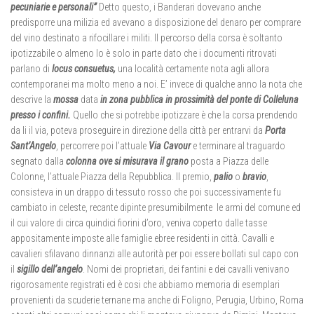
pecuniarie e personali”
Detto questo, i Banderari dovevano anche
predisporre una milizia ed avevano a disposizione del denaro per comprare
del vino destinato a rifocillare i militi. Il percorso della corsa è soltanto
ipotizzabile o almeno lo è solo in parte dato che i documenti ritrovati
parlano di
locus consuetus,
una località certamente nota agli allora
contemporanei ma molto meno a noi. E’ invece di qualche anno la nota che
descrive la
mossa
data
in zona pubblica in prossimità del ponte di Colleluna
presso i confini.
Quello che si potrebbe ipotizzare è che la corsa prendendo
da li il via, poteva proseguire in direzione della città per entrarvi da
Porta
Sant’Angelo
, percorrere poi l’attuale
Via Cavour
e terminare al traguardo
segnato dalla
colonna ove si misurava il grano
posta a Piazza delle
Colonne, l’attuale Piazza della Repubblica. Il premio,
palio
o
bravio
,
consisteva in un drappo di tessuto rosso che poi successivamente fu
cambiato in celeste, recante dipinte presumibilmente le armi del comune ed
il cui valore di circa quindici fiorini d’oro, veniva coperto dalle tasse
appositamente imposte alle famiglie ebree residenti in città. Cavalli e
cavalieri sfilavano dinnanzi alle autorità per poi essere bollati sul capo con
il
sigillo dell’angelo
. Nomi dei proprietari, dei fantini e dei cavalli venivano
rigorosamente registrati ed è cosi che abbiamo memoria di esemplari
provenienti da scuderie ternane ma anche di Foligno, Perugia, Urbino, Roma