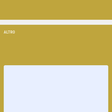
ALTRO
Loading
posts…