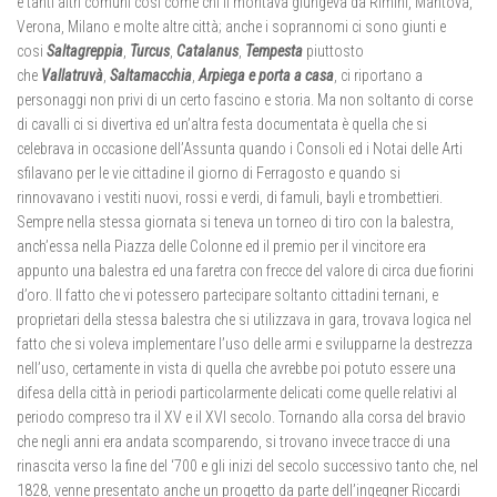
e tanti altri comuni cosi come chi li montava giungeva da Rimini, Mantova,
Verona, Milano e molte altre città; anche i soprannomi ci sono giunti e
cosi
Saltagreppia
,
Turcus
,
Catalanus
,
Tempesta
piuttosto
che
Vallatruvà
,
Saltamacchia
,
Arpiega e porta a casa
, ci riportano a
personaggi non privi di un certo fascino e storia. Ma non soltanto di corse
di cavalli ci si divertiva ed un’altra festa documentata è quella che si
celebrava in occasione dell’Assunta quando i Consoli ed i Notai delle Arti
sfilavano per le vie cittadine il giorno di Ferragosto e quando si
rinnovavano i vestiti nuovi, rossi e verdi, di famuli, bayli e trombettieri.
Sempre nella stessa giornata si teneva un torneo di tiro con la balestra,
anch’essa nella Piazza delle Colonne ed il premio per il vincitore era
appunto una balestra ed una faretra con frecce del valore di circa due fiorini
d’oro. Il fatto che vi potessero partecipare soltanto cittadini ternani, e
proprietari della stessa balestra che si utilizzava in gara, trovava logica nel
fatto che si voleva implementare l’uso delle armi e svilupparne la destrezza
nell’uso, certamente in vista di quella che avrebbe poi potuto essere una
difesa della città in periodi particolarmente delicati come quelle relativi al
periodo compreso tra il XV e il XVI secolo. Tornando alla corsa del bravio
che negli anni era andata scomparendo, si trovano invece tracce di una
rinascita verso la fine del ‘700 e gli inizi del secolo successivo tanto che, nel
1828, venne presentato anche un progetto da parte dell’ingegner Riccardi